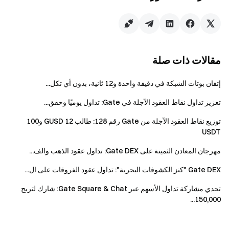
صناع السوق وحسابات الشركات والحسابات
المؤسسية غير مؤهلين للمشاركة في هذه الحملة.
إذا تم اكتشاف أي نشاط غير قانوني أو غير لائق أو غير
أمين أو غير عادل - بما في ذلك على سبيل المثال لا
مقالات ذات صلة
الحصر الغش أو استخدام حسابات متعددة أو أي انتهاكات
أخرى للقواعد - تحتفظ Gate بالحق في إلغاء أهلية
إتقان بوتات الشبكة في دقيقة واحدة و12 ثانية، بدون أي تكل...
المستخدم ومصادرة أي مكافآت.
تعزيز تداول نقاط العقود الآجلة في Gate: تداول يوميًا وحقق...
في حالة وجود اختلافات بين النسخة المترجمة
توزيع نقاط العقود الآجلة من Gate رقم 128: طالب 12 GUSD و100
والنسخة الإنجليزية الأصلية، تسود النسخة الإنجليزية.
USDT
تحتفظ Gate بالحق في تعديل أو مراجعة أو إلغاء أي
مهرجان المعادن الثمينة على Gate DEX: تداول عقود الذهب والف...
جزء من هذه الحملة الترويجية في أي وقت دون إشعار
مسبق.
Gate DEX "كنز الكشوفات البحرية": تداول عقود الفروقات على ال...
لا يمكن الجمع بين هذه الحملة والحملات الأخرى
تحدي مشاركة تداول الأسهم عبر Gate Square & Chat: شارك لتربح
الجارية.
150,000...
تحتفظ Gate بجميع الحقوق النهائية للترجمة الفورية
لهذا الحدث.