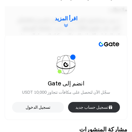
ملاحظات:
اقرأ المزيد
يتم دعم التداول التجريبي فقط على الإصدار 6.30.0 أو
أعلى على تطبيق Gate. يرجى تحديث تطبيقك للوصول
إلى التداول. بالإضافة إلى ذلك، يمكنك الوصول إلى موقع
منطقة الابتكار على الرابط التالي:
https://www.gate.com/الطيّار
سيقوم Gate باستمرار بتقييم المشاريع الرمزية في
السوق التجريبية وإجراء التعديلات حسب الضرورة:
a. إذا كان رمز Pilot يفي بمعايير التداول الفوري ل Gate
، إدراج الرمز المميز للتداول في السوق الفورية. خلال هذا
انضم إلى Gate
الانتقال ، سيتم تداول الرمز المميز في وقت واحد في كل
سجّل الآن لتحصل على مكافآت تتجاوز 10,000 USDT
من الأسواق التجريبية والفورية لمدة 3-7 أيام. بعد هذه
الفترة ، سيتوقف التداول في Pilot ، ويجب على
تسجيل حساب جديد
تسجيل الدخول
المستخدمين تحويل أصولهم يدويا في السوق التجريبية
إلى حساباتهم الفورية لمزيد من التداول أو السحب.
b. إذا لم يعد رمز Pilot يفي بمعايير الإدراج ، تعليق تداوله
مشاركة المنشورات