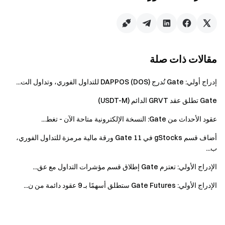
وسيتم شطبه. يجب على المستخدمين الذين لديهم أصول
رمزية تم شطبها سحبها إلى محفظة على السلسلة يدويا.
في حالة وجود أي تعارض بين النسخة المترجمة
والنسخة الإنجليزية، تسود النسخة الإنجليزية من هذا
مقالات ذات صلة
الإعلان.
تحتفظ Gate بالحق في تقديم التفسير النهائي لهذا
إدراج أولي: Gate تُدرج DAPPOS (DOS) للتداول الفوري، وتداول الت...
النشاط.
Gate تطلق عقد GRVT الدائم (USDT-M)
لا يرتبط هذا النشاط بشركة Apple Inc. قد لا يتمكن
المستخدمون من المناطق المحظورة ، بما في ذلك
عقود الأحداث من Gate: النسخة الإلكترونية متاحة الآن - تغط...
المملكة المتحدة وغيرها ، من الوصول إلى الخدمات أو
أضاف قسم gStocks في Gate 11 ورقة مالية مرمزة للتداول الفوري،
استخدامها بالكامل أو جزء منها ، بما في ذلك المشاركة
ب...
في هذا النشاط أو الألعاب أو المسابقات. لمزيد من
الإدراج الأولي: تعتزم Gate إطلاق قسم مؤشرات التداول مع عق...
التفاصيل حول المناطق المحظورة، يرجى الرجوع إلى
اتفاقية المستخدم
.
الإدراج الأولي: Gate Futures ستطلق أسهمًا بـ 9 عقود دائمة من ن...
فريق Gate
17 أبريل 2025