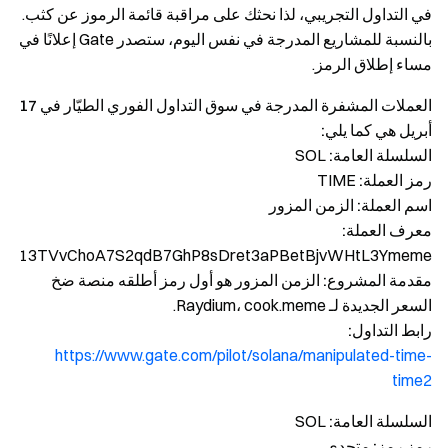
في التداول التجريبي، لذا نحثك على مراقبة قائمة الرموز عن كثب.
بالنسبة للمشاريع المدرجة في نفس اليوم، ستصدر Gate إعلانًا في
مساء إطلاق الرمز.
العملات المشفرة المدرجة في سوق التداول الفوري الطيّار في 17
أبريل هي كما يلي:
السلسلة العامة:
SOL
رمز العملة:
TIME
اسم العملة:
الزمن المزور
معرف العملة:
13TVvChoA7S2qdB7GhP8sDret3aPBetBjvWHtL3Ymeme
مقدمة المشروع:
الزمن المزور هو أول رمز أطلقه منصة ضخ
السعر الجديدة لـ Raydium، cook.meme.
رابط التداول:
https://www.gate.com/pilot/solana/manipulated-time-
time2
السلسلة العامة:
SOL
رمز رمز:
متحدي