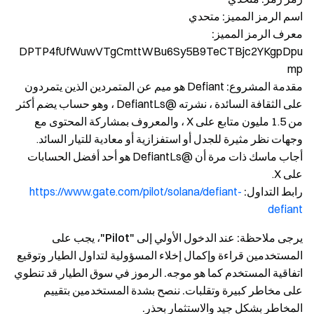
اسم الرمز المميز:
متحدي
معرف الرمز المميز:
DPTP4fUfWuwVTgCmttWBu6Sy5B9TeCTBjc2YKgpDpu
mp
مقدمة المشروع:
Defiant هو ميم عن المتمردين الذين يتمردون
على الثقافة السائدة ، نشرته @DefiantLs ، وهو حساب يضم أكثر
من 1.5 مليون متابع على X ، والمعروف بمشاركة المحتوى مع
وجهات نظر مثيرة للجدل أو استفزازية أو معادية للتيار السائد.
أجاب ماسك ذات مرة أن @DefiantLs هو أحد أفضل الحسابات
على X.
رابط التداول:
https://www.gate.com/pilot/solana/defiant-
defiant
يرجى ملاحظة: عند الدخول الأولي إلى "Pilot"، يجب على
المستخدمين قراءة وإكمال إخلاء المسؤولية لتداول الطيار وتوقيع
اتفاقية المستخدم كما هو موجه. الرموز في سوق الطيار قد تنطوي
على مخاطر كبيرة وتقلبات. ننصح بشدة المستخدمين بتقييم
المخاطر بشكل جيد والاستثمار بحذر.