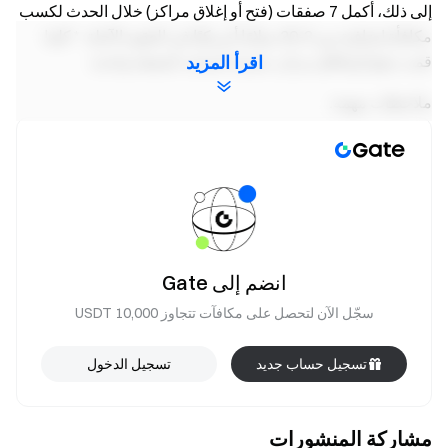
إلى ذلك، أكمل 7 صفقات (فتح أو إغلاق مراكز) خلال الحدث لكسب
مكافأة إضافية بين 3-20 دولارًا أمريكيًا في العقود الآجلة. * كلما
قمت بفتح أو إغلاق مركز، سيتم احتسابه كصفقة واحدة.
اقرأ المزيد
ملاحظات مهمة:
يجب على المشاركين النقر فوق الزر "اشترك الآن" في
صفحة الحدث للتسجيل في الحدث.
سيتلقى الفائز في SONY PS5 إشعارا بالبريد
الإلكتروني في غضون 5 أيام عمل ، لذا تأكد من التحقق
من صندوق الوارد الخاص بك.
انضم إلى Gate
للتأهل للحصول على مكافأة العقود الآجلة في المكافأة
3، يجب عليك إكمال ما لا يقل عن 10,000 USDT في
سجّل الآن لتحصل على مكافآت تتجاوز 10,000 USDT
تداول العقود الآجلة.
تسجيل حساب جديد
تسجيل الدخول
ستتم إضافة المكافآت من المكافأة 2 والمكافأة 3 إلى
حسابات المستخدمين في غضون 14 يوم عمل بعد انتهاء
الحدث.
مشاركة المنشورات