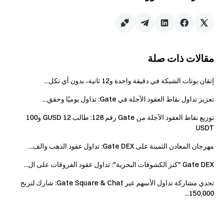
يمكن للمستخدمين المشاركة في أحداث Gate أخرى
مماثلة ولكنهم سيحصلون على مكافأة واحدة فقط من
الأنشطة.
يحظر تماما تسجيل الدفعات للحسابات المزيفة
مقالات ذات صلة
والتلاعب بالحجم الضار والتداول الذاتي والأنشطة
الاحتيالية الأخرى. سيتم اعتبار الحسابات المتعددة تحت
إتقان بوتات الشبكة في دقيقة واحدة و12 ثانية، بدون أي تكل...
نفس المستخدم الذي تم التحقق منه حسابا واحدا. لا
يسمح للحسابات الفرعية بالمشاركة.
تعزيز تداول نقاط العقود الآجلة في Gate: تداول يوميًا وحقق...
لا يمكن لصناع السوق والكيانات والمؤسسات
توزيع نقاط العقود الآجلة من Gate رقم 128: طالب 12 GUSD و100
والحسابات التابعة المشاركة في هذا الحدث.
USDT
في حالة وجود أي تعارض بين النسخة المترجمة
مهرجان المعادن الثمينة على Gate DEX: تداول عقود الذهب والف...
والنسخة الإنجليزية، تسود النسخة الإنجليزية.
Gate DEX "كنز الكشوفات البحرية": تداول عقود الفروقات على ال...
تحتفظ Gate بحقوق الترجمة الفورية النهائية لهذا
تحدي مشاركة تداول الأسهم عبر Gate Square & Chat: شارك لتربح
الحدث.
150,000...
قد لا يتمكن المستخدمون في المملكة المتحدة
والمناطق المحظورة الأخرى من الوصول إلى بعض أو كل