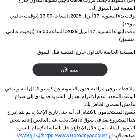
إجراء تسوية ناجحة، قررت Gate تأجيل تسوية التداول خارج
المنصة قبل السوق إلى:
وقت بدء التسوية: 17 أبريل 2025، الساعة 13:00 (توقيت عالمي
موحد)
وقت انتهاء التسوية: 17 أبريل 2025، الساعة 15:00 (توقيت عالمي
متنسق)
الصفحة الخاصة بالتداول خارج المنصة قبل السوق
انضم الآن
ملاحظة: يرجى مراقبة جدول التسوية عن كثب واكمال التسوية في
الوقت المحدد. عدم الالتزام بجدول التسوية قد يؤدي إلى ضياع
هامش الضمان الخاص بك.
يُنصح المستخدمون بالانتباه إلى أنه حتى تاريخ الإعلان، لم يتم إدراج
هذا المشروع بعد في سوق Gate. يجب على البائعين إعادة شحن
الرموز المقابلة من خلال الإيداع داخل السلسلة لإتمام التسوية.
صفحة الإيداع
:
https://www.Gate/myaccount/إيداع/PAWS