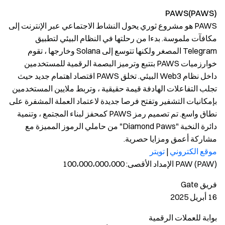
PAWS(PAWS)
PAWS هو مشروع ثوري يحول النشاط الاجتماعي عبر الإنترنت إلى
مكافآت ملموسة. بدءا من رحلتها في النظام البيئي لتطبيق
Telegram المصغر ولكنها تتوسع إلى Solana وخارجها ، تقوم
خوارزميات PAWS بتتبع وترميز البصمة الرقمية للمستخدمين
داخل نظام Web3 البيئي. تخلق PAWS اقتصاد اهتمام جديد حيث
تجلب التفاعلات الهادفة قيمة حقيقية ، وتربط ملايين المستخدمين
بإمكانيات التشفير وتفتح فرصا جديدة لاعتماد العملة المشفرة على
نطاق واسع. تم تصميم رمز PAWS كمحفز لبناء المجتمع ، وتنمية
دائرة النخبة "Diamond Paws" من حاملي الرموز المميزة مع
مشاركة أعمق ومزايا حصرية.
موقع الكتروني
|
تويتر
PAW (PAW) الإمداد الأقصى: 100،000،000،000
فريق Gate
16 أبريل 2025
بوابة للعملات الرقمية