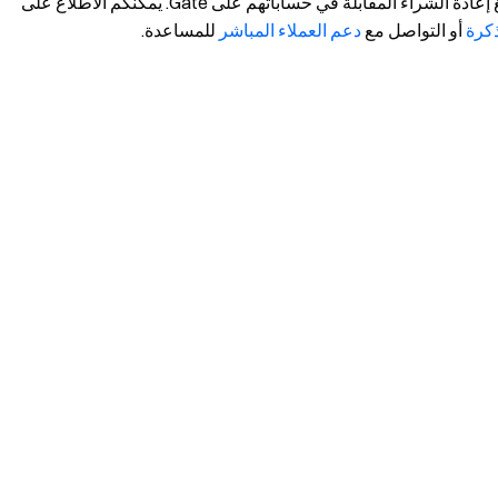
الذين قدموا نموذج الطلب المطلوب، قامت Gate بإيداع مبالغ إعادة الشراء المقابلة في حساباتهم على Gate. يمكنكم الاطلاع على
كرة
أو التواصل مع
دعم العملاء المباشر
للمساعدة.