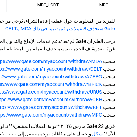
MPC_USDT
MPC
للمزيد من المعلومات حول عملية إعادة الشراء، يُرجى مراجع
Gate ستحذف 8 عملات رقمية، بما في ذلك MDA وCELT
يرجى العلم أن Gate لم تعد تدعم خدمات الإيداع
قريبًا. بعد إيقاف الخدمة، سيتم حذف العملة من المحفظة. 
سحب MDA:
tps://www.gate.com/myaccount/withdraw/MDA
سحب CELT:
tps://www.gate.com/myaccount/withdraw/CELT
سحب AZERO:
s://www.gate.com/myaccount/withdraw/AZERO
سحب BRICK:
ps://www.gate.com/myaccount/withdraw/BRICK
سحب URUS:
tps://www.gate.com/myaccount/withdraw/URUS
سحب CRH:
ttps://www.gate.com/myaccount/withdraw/CRH
سحب RFT:
ttps://www.gate.com/myaccount/withdraw/RFT
سحب MPC:
tps://www.gate.com/myaccount/withdraw/MPC
الآن**
سجّل
واحصل على مكافآت ترحيبية تصل إلى ١٠,٠٠٠ دولار أمريكي