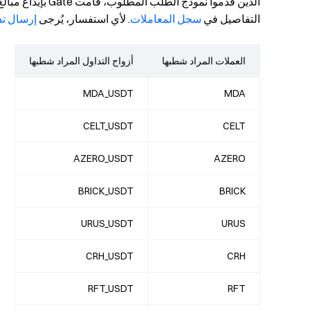
التفاصيل في
سجل المعاملات
. لأي استفسار، يُرجى
إرسال تذ
العملات المراد شطبها
أزواج التداول المراد شطبها
MDA_USDT
MDA
CELT_USDT
CELT
AZERO_USDT
AZERO
BRICK_USDT
BRICK
URUS_USDT
URUS
CRH_USDT
CRH
RFT_USDT
RFT