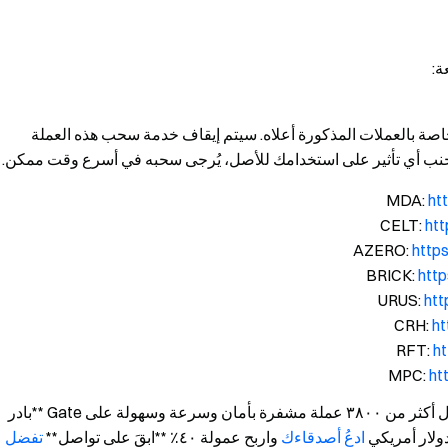
ة
:
 والتداول الخاصة بالعملات المذكورة أعلاه. سيتم إيقاف خدمة سحب هذه العملة
لتجنب أي تأثير على استخدامك للأصل، يُرجى سحبه في أسرع وقت ممكن.
ht
ht
http
htt
ht
h
h
ht
فريق Gate 22 مارس ٢٠٢٥ **بوابة العملات المشفرة** تداول أكثر من ٣٨٠٠ عملة مشفرة بأمان وسرعة وسهولة على Gate **بادر
ادعُ أصدقاءك
واربح عمولة ٤٠٪ **ابقَ على تواصل**
تفضل