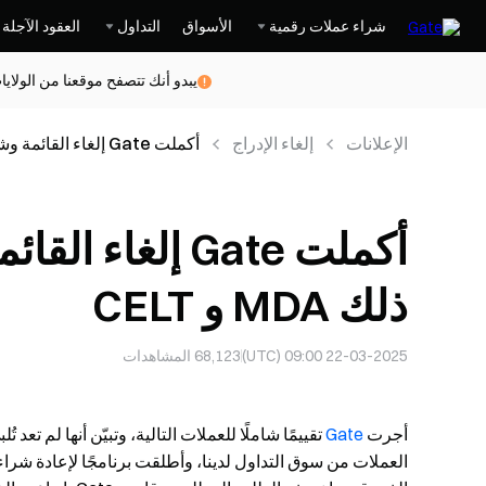
شراء عملات رقمية
الأسواق
التداول
العقود الآجلة
يبدو أنك تتصفح موقعنا من الولاي
الإعلانات
إلغاء الإدراج
أكملت Gate إلغاء القائمة وشراء 8 عملات، بما في ذلك MDA و CELT
ذلك MDA و CELT
22-03-2025 09:00 (UTC)
68,123
المشاهدات
أجرت
Gate
تقييمًا شاملًا للعملات التالية، وتبيّن أنها لم تعد 
العملات من سوق التداول لدينا، وأطلقت برنامجًا لإعادة شرا