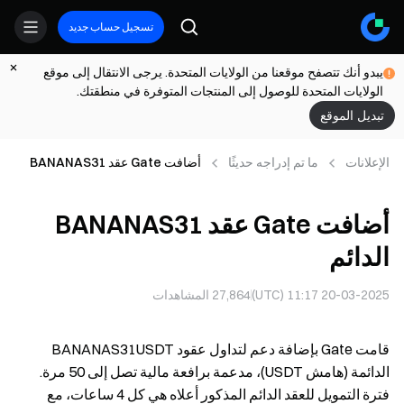
تسجيل حساب جديد
يبدو أنك تتصفح موقعنا من الولايات المتحدة. يرجى الانتقال إلى موقع
الولايات المتحدة للوصول إلى المنتجات المتوفرة في منطقتك.
تبديل الموقع
الإعلانات
ما تم إدراجه حديثًا
أضافت Gate عقد BANANAS31
الدائم
أضافت Gate عقد BANANAS31
الدائم
20-03-2025 11:17 (UTC)
27,864
المشاهدات
قامت Gate بإضافة دعم لتداول عقود BANANAS31USDT
الدائمة (هامش USDT)، مدعمة برافعة مالية تصل إلى 50 مرة.
فترة التمويل للعقد الدائم المذكور أعلاه هي كل 4 ساعات، مع