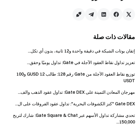
كأس العالم بحجم تداول لا يقل عن 20 USDT سيحصلون على
مكافأة مستخدم جديد بقيمة 10 USDT. (محدود لأول 1,000
مستخدم جديد مؤهل، حسب أسبقية التسجيل. لا يمكن الجمع بين
هذه المكافأة والميزة 1. يتم توزيع المكافآت أسبوعيًا.)
مقالات ذات صلة
الميزة 3: جائزة الشمس، شارك جائزة بقيمة 5,000 USDT
إتقان بوتات الشبكة في دقيقة واحدة و12 ثانية، بدون أي تكل...
خلال الحدث، المستخدمون الذين يصل حجم تداولهم التراكمي في
تعزيز تداول نقاط العقود الآجلة في Gate: تداول يوميًا وحقق...
توقعات كأس العالم إلى 500 USDT سيحصلون تلقائيًا على جائزة
الشمس ويشاركون جائزة بقيمة 5,000 USDT. بعد انتهاء الحدث،
توزيع نقاط العقود الآجلة من Gate رقم 128: طالب 12 GUSD و100
ستخصص المنصة المكافآت بناءً على نسبة حجم تداول توقعات
USDT
كأس العالم التراكمي للمستخدمين المؤهلين. كلما زاد حجم التداول
مهرجان المعادن الثمينة على Gate DEX: تداول عقود الذهب والف...
التراكمي، زادت المكافأة.
Gate DEX "كنز الكشوفات البحرية": تداول عقود الفروقات على ال...
كيف تشارك في الحدث؟
تحدي مشاركة تداول الأسهم عبر Gate Square & Chat: شارك لتربح
150,000...
الخطوة 1: اضغط على "انضم الآن" لإكمال التسجيل
الخطوة 2: شارك في توقع "المباراة الرئيسية اليومية لكأس العالم"