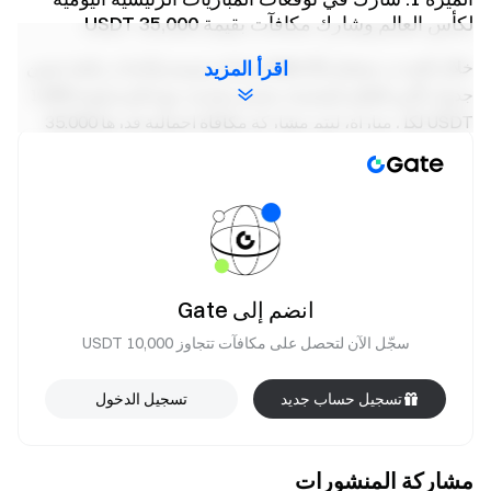
لكأس العالم وشارك مكافآت بقيمة 35,000 USDT
خلال الحدث، ستختار Gate 35 مباراة رئيسية وأحداث رائجة ضمن
اقرأ المزيد
جدول كأس العالم كمباريات تحدي محددة، مع جائزة بقيمة 1,000
USDT لكل مباراة، ليتم مشاركة مكافأة إجمالية قدرها 35,000
USDT.
بعد التسجيل في الحدث، المستخدمون الذين يشاركون في توقع
مباراة البرازيل ضد المغرب ويحققون حجم تداول لا يقل عن 50
USDT سيحصلون على مكافأة بقيمة 10 USDT. نتائج التوقعات لا
تؤثر على أهلية المكافأة. (محدود لأول 100 مستخدم يوميًا حسب
أسبقية التسجيل. يمكن لكل مستخدم الحصول على مكافأة تراكمية
انضم إلى Gate
بحد أقصى 200 USDT. يتم توزيع المكافآت أسبوعيًا.)
سجّل الآن لتحصل على مكافآت تتجاوز 10,000 USDT
الميزة 2: امتياز حصري للمستخدمين الجدد، شارك مكافآت
بقيمة 10,000 USDT
تسجيل حساب جديد
تسجيل الدخول
خلال الحدث، المستخدمون الجدد الذين يشاركون لأول مرة في
سوق التوقّعات في Gate ويكملون أي توقع لمباراة رئيسية في
مشاركة المنشورات