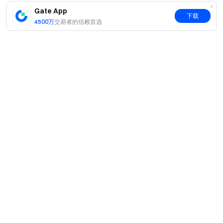
Gate App
小米集团-W
下载
4500万
交易者的信赖首选
美团-W
比亚迪股份
阿里巴巴-W
中芯国际
活动结束后，在竞猜正确且完成任意港股交易的用户中随机
简介
抽取：
关于我们
2,000 名用户，每人获得 1 股小米集团股票（约等值
产品
3.5 USDT）
职业机会
C2C
服务
8,000 名用户，每人获得 0.5 股小米集团股票（约等
新闻中心
闪兑与大宗交易
值 1.75 USDT）
VIP 权益
F1 红牛车队官方赞助商
Learn
现货交易
立即竞猜
机构服务
用户协议
学院
杠杆交易
建议反馈
风险警示