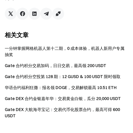
活动三：交易进阶赛，瓜分 5,000 股比亚迪股票
活动期间，用户参与港股现货交易，根据累计交易量按占比
相关文章
瓜分 5,000 股比亚迪股份股票，单人累计最高可获 80 股比
亚迪股票。
一分钟掌握网格机器人第十二期，0 成本体验，机器人新用户专属
奖励说明：达到更高交易量档位的用户可同时参与所有低档
抽奖
位奖池瓜分，奖励可叠加获得。
Gate 合约积分交易加码，日日交易，最高领 200 USDT
Gate 合约积分空投第 128 期：12 GUSD & 100 USDT 限时领取
单人最高奖励
累计交易量
奖池
（叠加后）
华语合约福利狂撒：报名领 DOGE，交易解锁最高 10.51 ETH
20 股比亚迪股票
Gate DEX 合约金银嘉年华：交易黄金白银，瓜分 20,000 USDT
瓜分 2,000
≥ $200
（约等值 226
股比亚迪股票
Gate DEX 大航海寻宝记：交易代币化股票合约，最高可得 600
USDT）
USDT
40 股比亚迪股票
额外瓜分 1,000
≥ $10,000
（约等值 452