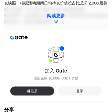
仓快照，根据活动期间日均持仓价值按占比瓜分 2,000 股美
团-W 股票，单人累计最高可获 60 股美团股票。
阅读更多
奖励说明：达到更高持仓档位的用户可同时参与所有低档位
奖池瓜分，奖励可叠加获得。
单人最高奖励
日均持仓价值
奖池
（叠加后）
20 股美团股票
瓜分 1,000
≥ $200
（约等值 195
股美团股票
USDT）
加入 Gate
40 股美团股票
注册赢取 10,000+ USDT 奖励
额外瓜分 500
≥ $5,000
（约等值 390
股美团股票
USDT）
注册
登录
再额外瓜分
60 股美团股票
≥ $10,000
500
（约等值 585
分享
股美团股票
USDT）