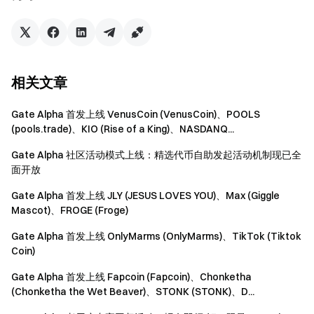
通，让链上交易体验更加顺畅。 通过整合多链流动性与交
易所级风控能力，Gate Alpha 在降低链上交易门槛的同
时，帮助用户更高效地发现、判断并参与链上机会，是普通
用户参与链上交易的理想入口。
相关文章
加入 Gate Alpha 社区，更快了解产品更新，解锁更多高额
活动奖励：
Gate Alpha 首发上线 VenusCoin (VenusCoin)、POOLS
TG：
https://t.me/GateCom_Alpha
(pools.trade)、KIO (Rise of a King)、NASDANQ...
X：
https://x.com/GateAlphaHQ
Gate Alpha 社区活动模式上线：精选代币自助发起活动机制现已全
面开放
注意事项
：
Gate Alpha 首发上线 JLY (JESUS LOVES YOU)、Max (Giggle
用户首次进入“Gate Alpha” 需按照指引阅读完成创新
Mascot)、FROGE (Froge)
交易免责声明的题目并签署相关用户协议。Gate Alpha
的代币项目风险和波动可能较大，请务必在充分了解风
Gate Alpha 首发上线 OnlyMarms (OnlyMarms)、TikTok (Tiktok
Coin)
险的基础上谨慎投资。
Gate Alpha 首发上线 Fapcoin (Fapcoin)、Chonketha
Gate 将随时核实 Gate Alpha 项目发展情况，如 Gate
(Chonketha the Wet Beaver)、STONK (STONK)、D...
Alpha 代币不再符合 Gate Alpha 上架标准，将暂停交易