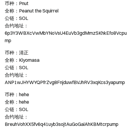
币种：Pnut
全称：Peanut the Squirrel
公链：SOL
合约地址：
6p3Y3WBXcVwMbYNoVsU4EuVb3gdMmzSKhkEfo8Vcpu
mp
币种：清正
全称：Kiyomasa
公链：SOL
合约地址：
ANP1wJHYWYQPfrZvg8FnjduwfBVJhRV3xqKcs3yapump
币种：hehe
全称：hehe
公链：SOL
合约地址：
BreuhVohXX5fv6q41uyb3sojtAuGoGaiAhKBMtcrpump