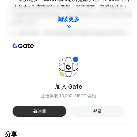
及 Alpha 生态内的行为数据（资产持有、交易活跃度）
生成的活跃度评估指标，积分值为过去 15 天内每日积分
阅读更多
的累计总和。
核心作用：积分将直接决定您参与 Alpha 区代币空
投、限时活动等权益的资格，积分越高，可参与的活动
权益越丰富。
Gate Alpha 是 Gate 推出的链上交易聚合平台，帮助用户更
简单地参与多链生态中的热门与潜力代币交易。 目前，
Gate Alpha 已支持包括 SOL、ETH、Gate Layer、BSC、
Base、SUI、ARB、World Chain、AVAX、Polygon、
加入 Gate
LINEA、ZK、OP、Berachain 在内的多条主流公链，覆盖
注册赢取 10,000+ USDT 奖励
范围持续扩展中。 在 Gate Alpha 中，用户无需关心代币是
否已“上币”，只需在 Gate App 或 Web 端输入代币名称或合
注册
登录
约地址，即可直接查看实时行情与 K 线数据，并使用 Gate
账户资产完成交易，实现全链代币的搜索即交易。 整个交
易过程无需手动切换公链或钱包，系统将自动完成链路打
分享