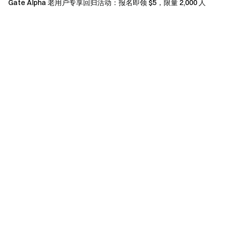
并下架该项目代币。
Gate Alpha 老用户专享回归活动：报名即领 $5，限量 2,000 人
如翻译版本与英文版本有任何差异，以英文版本为
主。
Gate 团队
2026 年 6 月 10 日
加密货币之门
安全、快捷、轻松交易超过 4,900 种加密货币
立即行动
注册账户
，最高可领 $10,000 迎新奖励
邀请他人注册
，可获 40% 佣金
关注官方渠道
访问 Gate 官网
下载 Gate App | 电脑端
关注 X (Twitter)
，获取最新福利