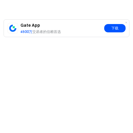
加入 Telegram 社群
，讨论热点话题
进入全球社区
，获取最新资讯
透明度保障
Gate App
查看 100% 储备金证明
下载
4500万
交易者的信赖首选
简介
关于我们
产品
职业机会
C2C
服务
新闻中心
闪兑与大宗交易
VIP 权益
F1 红牛车队官方赞助商