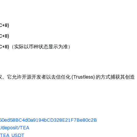
C+8)
C+8)
00 (UTC+8)（实际以币种状态显示为准）
允许开源开发者以去信任化 (Trustless) 的方式捕获其创造
A7ea50ed58BC4d0a9194bCD328E21F7Be80c2B
t/deposit/TEA
e/TEA_USDT