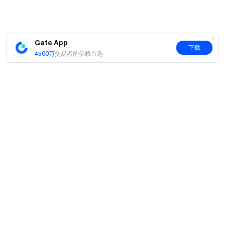
Gate App
下载
4500万
交易者的信赖首选
简介
关于我们
产品
职业机会
C2C
服务
新闻中心
闪兑与大宗交易
VIP 权益
F1 红牛车队官方赞助商