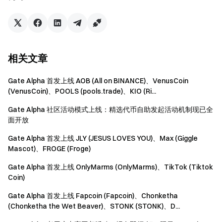
Gate 团队
2026 年 5 月 15 日
相关文章
加密货币之门
Gate Alpha 首发上线 AOB (All on BINANCE)、VenusCoin
(VenusCoin)、POOLS (pools.trade)、KIO (Ri...
安全、快捷、轻松交易超过 4,900 种加密货币
立即行动
Gate Alpha 社区活动模式上线：精选代币自助发起活动机制现已全
注册账户
，最高可领 $10,000 迎新奖励
面开放
邀请他人注册
，可获 40% 佣金
Gate Alpha 首发上线 JLY (JESUS LOVES YOU)、Max (Giggle
关注官方渠道
Mascot)、FROGE (Froge)
访问 Gate 官网
Gate Alpha 首发上线 OnlyMarms (OnlyMarms)、TikTok (Tiktok
下载 Gate App | 电脑端
Coin)
关注 X (Twitter)
，获取最新福利
加入 Telegram 社群
，讨论热点话题
Gate Alpha 首发上线 Fapcoin (Fapcoin)、Chonketha
进入全球社区
，获取最新资讯
(Chonketha the Wet Beaver)、STONK (STONK)、D...
透明度保障