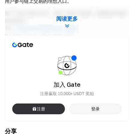
用户参与链上交易的理想入口。
加入 Gate Alpha 社区，更快了解产品更新，解锁更多高额
阅读更多
活动奖励：
TG：
https://t.me/GateCom_Alpha
X：
https://x.com/GateAlphaHQ
注意事项：
用户首次进入“Gate Alpha” 需按照指引阅读完成创新
交易免责声明的题目并签署相关用户协议。Gate Alpha
的代币项目风险和波动可能较大，请务必在充分了解风
加入 Gate
险的基础上谨慎投资。
注册赢取 10,000+ USDT 奖励
Gate 将随时核实 Gate Alpha 项目发展情况，如 Gate
Alpha 代币不再符合 Gate Alpha 上架标准，将暂停交易
注册
登录
并下架该项目代币。
如翻译版本与英文版本有任何差异，以英文版本为
主。
分享