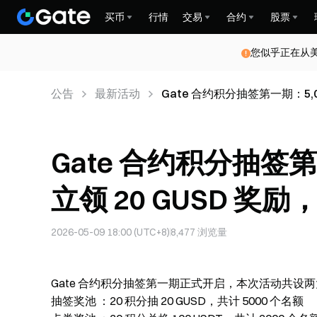
买币
行情
交易
合约
股票
您似乎正在从
公告
最新活动
Gate 合约积分抽签第一期：5,
Gate 合约积分抽签第
立领 20 GUSD 
2026-05-09 18:00 (UTC+8)
8,477
浏览量
Gate 合约积分抽签第一期正式开启，本次活动共
抽签奖池
：20 积分抽 20 GUSD，共计 5000 个名额