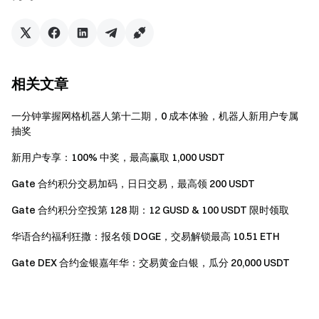
等作弊行为，子账户和主账户，以及同一身份信息的多
个账户将被视为同一参与者，子账户的交易量将不计入
主账户，且子账户不可参与活动。
如果翻译版本与英文原文有任何差异，以英文版本为
相关文章
准。
Gate 保留最终解释权。
一分钟掌握网格机器人第十二期，0 成本体验，机器人新用户专属
抽奖
本活动与 Apple Inc. 无关。
英国以及其他受限地区的使用者无法使用全部或部分
新用户专享：100% 中奖，最高赢取 1,000 USDT
服务（包括参与本活动、游戏或竞赛），有关受限地区
Gate 合约积分交易加码，日日交易，最高领 200 USDT
的详细资讯请阅读
用户协议
。请注意我们无意向此类受
限地区的客户进行招揽或行销。
Gate 合约积分空投第 128 期：12 GUSD & 100 USDT 限时领取
华语合约福利狂撒：报名领 DOGE，交易解锁最高 10.51 ETH
Gate DEX 合约金银嘉年华：交易黄金白银，瓜分 20,000 USDT
Gate 团队
2026 年 5 月 7 日