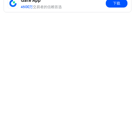
Gate App
下载
4500万
交易者的信赖首选
简介
关于我们
产品
职业机会
C2C
服务
新闻中心
闪兑与大宗交易
VIP 权益
F1 红牛车队官方赞助商
Learn
现货交易
机构服务
用户协议
学院
杠杆交易
建议反馈
风险警示
Gate 快讯
理财中心