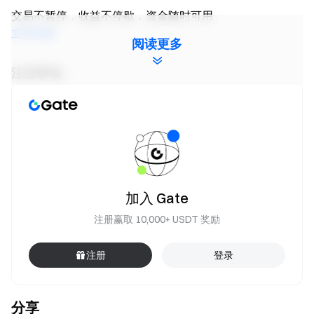
交易不暂停，收益不停歇，资金随时可用
立即体验
阅读更多
注意事项：
所有参与者需点击 “立即参与” 按钮报名，在活动结束
前完成身份认证才能领取奖励。
交易量 = 买入量 + 卖出量。净充值量 = 活动期间充值
总数量 - 活动期间提现总数量。充值仅限链上充值、
C2C 与法币入金，站内转账不计入在内。
加入 Gate
本次活动总奖池为 20 ETH，奖励以 ETH 代币形式发
放，活动奖励将于活动结束后的 14 个工作日内发放至用
注册赢取 10,000+ USDT 奖励
户账户；若用户瓜分奖励后，金额不足 $1，将无法有效
发放。
注册
登录
做市商、企业、机构不可参与本次活动。
严禁批量注册小号，恶意刷量、自买自卖、相互对敲
分享