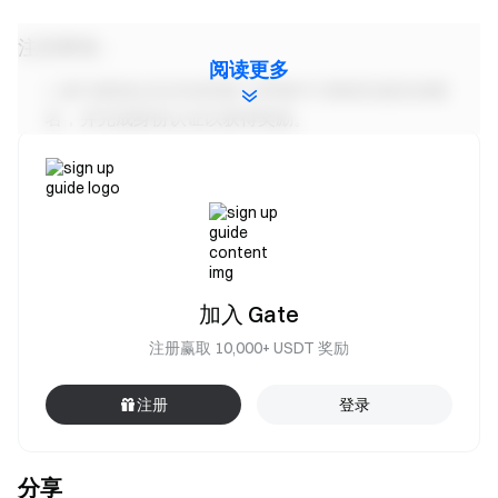
注意事项：
阅读更多
参与者须点击活动页面“立即参与”按钮完成活动报
名，并完成身份认证以获得奖励。
活动期间，用户需选择 XTIUSDT & XBRUSDT 永续合
约交易对进行交易。交易量 = 买入量 + 卖出量。
活动二、活动三奖励可同时获得。
奖励将以仓位体验券形式发放；所有奖励将于活动结
束后 14 个工作日内发放至用户账户。
加入 Gate
用户同时参加 Gate 其他同类型活动，仅获得一项活动
注册赢取 10,000+ USDT 奖励
的奖励。
严禁批量注册小号，恶意刷量、自买自卖、相互对敲
注册
登录
等作弊行为，同一认证用户的多个账号将视为同一账
号。子账户不可参与活动。
分享
做市商、企业、机构、代理商账户不可参与本次活