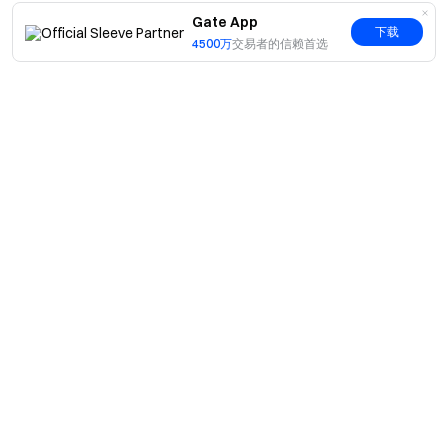
Gate App
下载
4500万
交易者的信赖首选
简介
关于我们
产品
职业机会
C2C
服务
新闻中心
闪兑与大宗交易
VIP 权益
F1 红牛车队官方赞助商
Learn
现货交易
机构服务
用户协议
学院
杠杆交易
建议反馈
风险警示