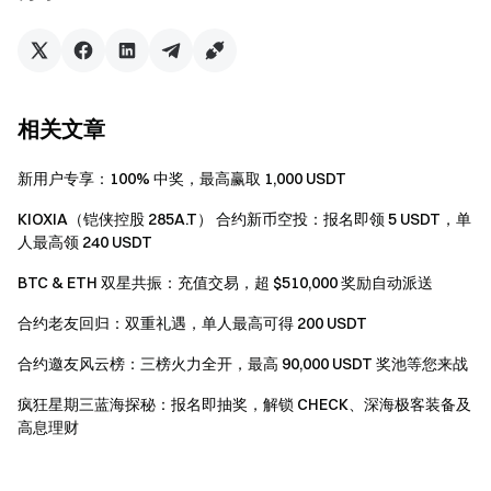
动。
如翻译版本与英文版本有任何差异，以英文版本为
主。
Gate 对本次活动有最终解释权。
相关文章
英国以及其他受限地区的使用者无法使用全部或部分
新用户专享：100% 中奖，最高赢取 1,000 USDT
服务（包括参与本活动、游戏或竞赛），有关受限地区
的详细资讯请阅读
User Agreement
。
KIOXIA（铠侠控股 285A.T） 合约新币空投：报名即领 5 USDT，单
人最高领 240 USDT
风险提示：请用户务必注意，虚拟币交易受市场，政
策等多方面因素影响，涨跌难以预测，请务必注意市场
BTC & ETH 双星共振：充值交易，超 $510,000 奖励自动派送
风险，谨慎交易。更多合约信息，请参考
合约操作指南
合约老友回归：双重礼遇，单人最高可得 200 USDT
。
合约邀友风云榜：三榜火力全开，最高 90,000 USDT 奖池等您来战
疯狂星期三蓝海探秘：报名即抽奖，解锁 CHECK、深海极客装备及
Gate 团队
高息理财
2026 年 4 月 2 日