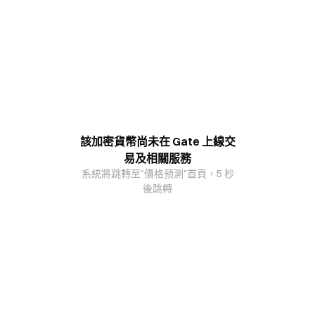
該加密貨幣尚未在 Gate 上線交
易及相關服務
系統將跳轉至"價格預測"首頁，5 秒
後跳轉