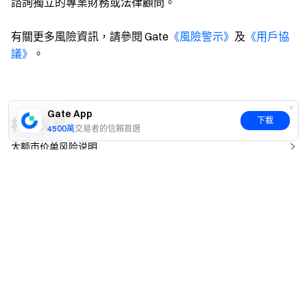
諮詢獨立的專業財務或法律顧問。
有關更多風險資訊，請參閱 Gate
《風險警示》
及
《用戶協
議》
。
Gate App
下載
相關文章
4500萬
交易者的信賴首選
大额市价单风险说明
是
否
Delta 中性策略模式介紹
永續合約介紹
委託成本計算
永續合約倉位價值如何計算