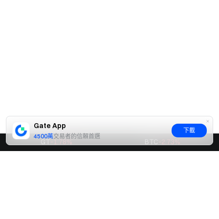
Gate App
下載
4500萬
交易者的信賴首選
GT
-1.78
%
BTC
-2.73
%