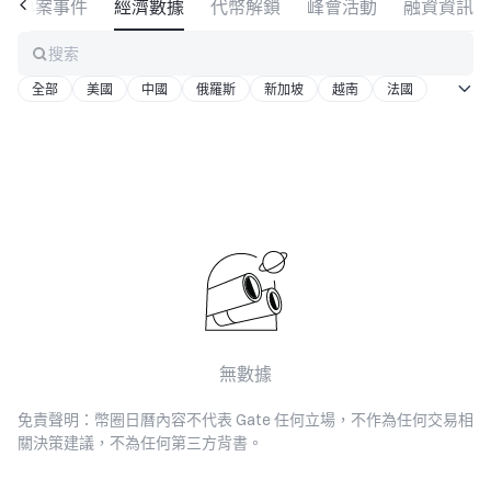
專案事件
經濟數據
代幣解鎖
峰會活動
融資資訊
搜索
全部
美國
中國
俄羅斯
新加坡
越南
法國
巴西
西班牙
葡萄牙
土耳其
其他
無數據
免責聲明：幣圈日曆內容不代表 Gate 任何立場，不作為任何交易相
關決策建議，不為任何第三方背書。