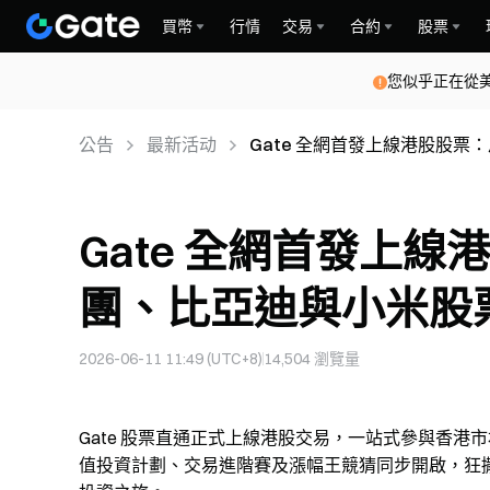
買幣
行情
交易
合約
股票
您似乎正在從
公告
最新活动
Gate 全網首發上線港股股票：
Gate 全網首發上
團、比亞迪與小米股票超 
2026-06-11 11:49 (UTC+8)
14,504
瀏覽量
Gate 股票直通正式上線港股交易，一站式參與香
值投資計劃、交易進階賽及漲幅王競猜同步開啟，狂