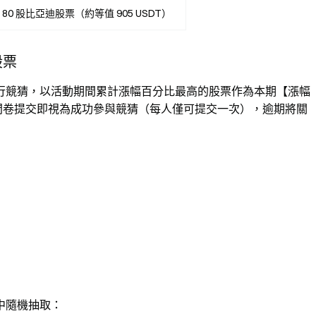
80 股比亞迪股票（約等值 905 USDT）
股票
行競猜，以活動期間累計漲幅百分比最高的股票作為本期【漲幅
C+8）前完成問卷提交即視為成功參與競猜（每人僅可提交一次），逾期將關
中隨機抽取：