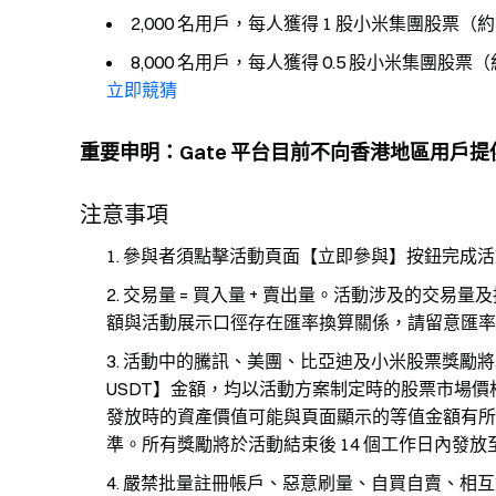
2,000 名用戶，每人獲得 1 股小米集團股票（約等值
8,000 名用戶，每人獲得 0.5 股小米集團股票（約
立即競猜
重要申明：Gate 平台目前不向香港地區用戶
注意事項
參與者須點擊活動頁面【立即參與】按鈕完成活
交易量 = 買入量 + 賣出量。活動涉及的交易量
額與活動展示口徑存在匯率換算關係，請留意匯率
活動中的騰訊、美團、比亞迪及小米股票獎勵將
USDT】金額，均以活動方案制定時的股票市場
發放時的資產價值可能與頁面顯示的等值金額有所
準。所有獎勵將於活動結束後 14 個工作日內發放
嚴禁批量註冊帳戶、惡意刷量、自買自賣、相互