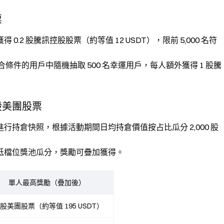
票
2 股騰訊控股股票（約等值 12 USDT），限前 5,000 名符
合條件的用戶中隨機抽取 500 名幸運用戶，每人額外獲得 1 股騰
股美團股票
持倉快照，根據活動期間日均持倉價值按占比瓜分 2,000 股
低檔位獎池瓜分，獎勵可疊加獲得。
單人最高獎勵（疊加後）
0 股美團股票（約等值 195 USDT）