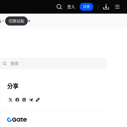
登入
註冊
品。
切換站點
分享