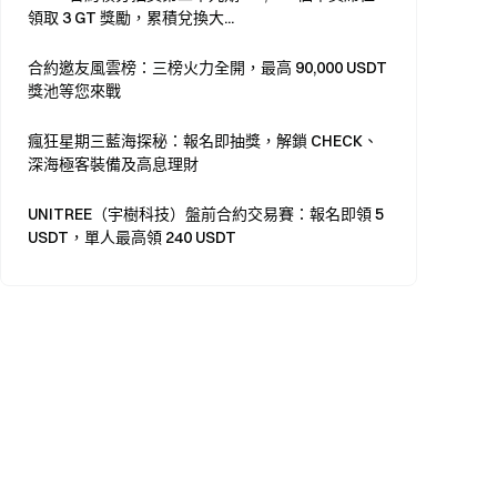
領取 3 GT 獎勵，累積兌換大...
合約邀友風雲榜：三榜火力全開，最高 90,000 USDT
獎池等您來戰
瘋狂星期三藍海探秘：報名即抽獎，解鎖 CHECK、
深海極客裝備及高息理財
UNITREE（宇樹科技）盤前合約交易賽：報名即領 5
USDT，單人最高領 240 USDT