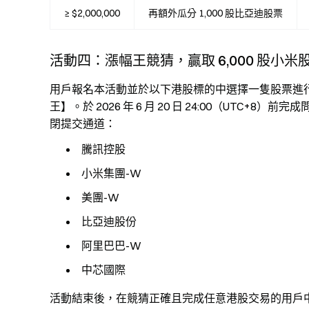
≥ $2,000,000
再額外瓜分 1,000 股比亞迪股票
活動四：漲幅王競猜，贏取 6,000 股小米
用戶報名本活動並於以下港股標的中選擇一隻股票進
王】。於 2026 年 6 月 20 日 24:00（UT
閉提交通道：
騰訊控股
小米集團-W
美團-W
比亞迪股份
阿里巴巴-W
中芯國際
活動結束後，在競猜正確且完成任意港股交易的用戶