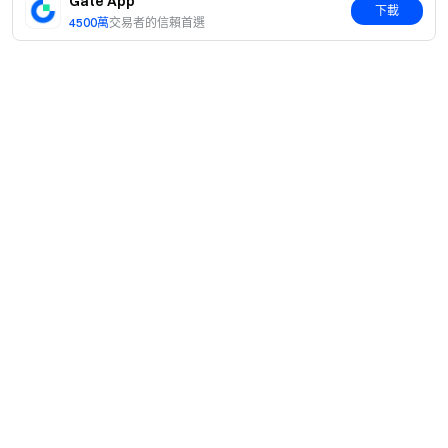
Gate App
下載
4500萬
交易者的信賴首選
簡介
關於我們
產品
職業機會
C2C
服務
新聞中心
閃兑與大宗交易
VIP 權益
F1 紅牛車隊官方贊助商
Learn
現貨交易
機構服務
用戶協議
學院
槓桿交易
建議反饋
風險警示
Gate 快訊
理財中心