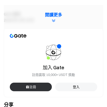
Gate 團隊
閱讀更多
2026 年 5 月 18 日
加密貨幣之門
安全、快捷、輕鬆交易超過 4,900 種加密貨幣
立即行動
註冊帳戶
，最高可領 $10,000 迎新獎勵
邀請他人註冊
，可獲 40% 佣金
加入 Gate
關注官方頻道
訪問 Gate 官網
註冊贏取 10,000+ USDT 獎勵
下載 Gate App | 電腦端
關注 X (Twitter)
，獲取最新福利
註冊
登入
加入 Telegram 社群
，討論熱點話題
進入全球社群
，獲取最新資訊
分享
透明度保障