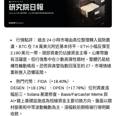
行情點評：
過去 24 小時市場由高位整理轉入弱勢震
盪，BTC 在 7.8 萬美元附近基本持平、ETH 小幅反彈至
2,190 美元一帶，頭部資產仍佔據資金主導。山寨幣雖
有活躍度，但行情集中在少數高彈性題材，整體仍是結
構性輪動格局。恐慌與貪婪指數回落至約 27，市場情緒
重新進入恐懼區間。
熱門代幣：
FIDA（+18.40%）、
DEGEN（+18.13%）、OPEN（+17.78%）位列資產漲
幅前三。Solana 基建修復、Base/Farcaster Meme 與
AI+鏈上基礎設施成為短線資金主要切換方向，盤面以題
材脈衝和中等波動輪動為主，漲幅較前期極端行情明顯
收斂。