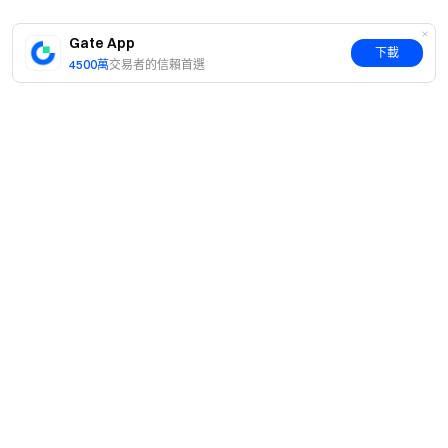
Gate App
下載
4500萬
交易者的信賴首選
簡介
關於我們
產品
職業機會
C2C
服務
新聞中心
閃兑與大宗交易
VIP 權益
F1 紅牛車隊官方贊助商
Learn
現貨交易
機構服務
用戶協議
學院
槓桿交易