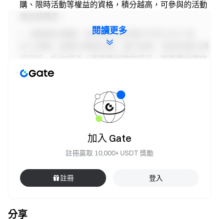
購、限時活動等權益的資格，積分越高，可參與的活動
權益越豐富。
閱讀更多
餘額統計範圍：每日對您合約帳戶中的 USDT 和
BTC 餘額（按美元價值計算）進行快照，若您的帳戶模
式是統一帳戶模式（單幣種保證金模式、跨幣種保證金
模式、組合保證金模式）會取您統一帳戶下現貨帳戶內
USDT 和 BTC 餘額進行快照計算資產價值。根據所屬區
間發放固定積分。
注意事項
加入 Gate
所有參與者必須通過身分認證後才能領取獎勵。
註冊贏取 10,000+ USDT 獎勵
合約交易量統計範圍不包含跟單與機器人交易量。
合約積分空投的現金 Token 獎勵為獨立發放，與平台
註冊
登入
無關，僅用於獎勵分配。該專案可能存在一定風險與價
格波動，請在充分瞭解相關風險後謹慎參與。
分享
嚴禁批量註冊小號，惡意刷量、自買自賣、相互對敲