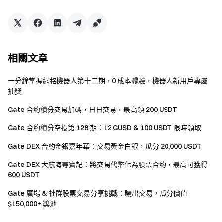
等作弊行為。
如果翻譯版本與英文原文有任何差異，以英文版本為
準。
Gate 對本活動或事件的最終解釋權具有唯一的裁量
相關文章
權，並有權在無事先通知的情況下修改相關條款或取消
活動。
一分鐘掌握網格機器人第十二期，0 成本體驗，機器人新用戶專屬
抽獎
本活動與 Apple Inc. 無關。
Gate 合約積分交易加碼，日日交易，最高領 200 USDT
英國以及其他受限地區的使用者無法使用全部或部分
服務（包括參與本活動、遊戲或競賽），有關受限地區
Gate 合約積分空投第 128 期：12 GUSD & 100 USDT 限時領取
的詳細資訊請閱讀
用戶協議
。請注意我們無意向此類受
Gate DEX 合約金銀嘉年華：交易黃金白銀，瓜分 20,000 USDT
限地區的客戶進行招攬或行銷。
Gate DEX 大航海尋寶記：將交易代幣化為股票合約，最高可獲得
600 USDT
Gate 團隊
Gate 廣場 & 社群股票交易分享挑戰：曬出交易，瓜分價值
2026 年 5 月 13 日
$150,000+ 獎池