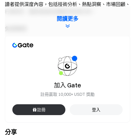
讀者提供深度內容，包括技術分析、熱點洞察、市場回顧、
行業研究、趨勢預測和宏觀經濟政策分析。
閱讀更多
免責聲明
加密貨幣市場投資涉及高風險，建議用戶在做出任何投資決
定之前進行獨立研究並充分了解所購買資產和產品的性質。
Gate
不對此類投資決策造成的任何損失或損害承擔責任。
Gate 團隊
加入 Gate
2026 年 5 月 13 日
註冊贏取 10,000+ USDT 獎勵
註冊
登入
加密貨幣之門
安全、快捷、輕鬆交易超過 4,900 種加密貨幣
立即行動
分享
註冊帳戶
，最高可領 $10,000 迎新獎勵