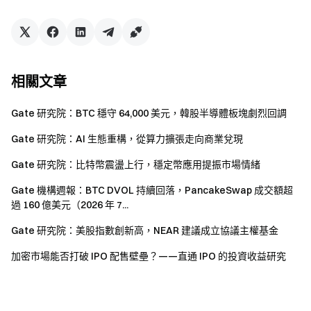
邀請他人註冊
，可獲 40% 佣金
關注官方頻道
訪問 Gate 官網
下載 Gate App | 電腦端
相關文章
關注 X (Twitter)
，獲取最新福利
加入 Telegram 社群
，討論熱點話題
Gate 研究院：BTC 穩守 64,000 美元，韓股半導體板塊劇烈回調
進入全球社群
，獲取最新資訊
透明度保障
Gate 研究院：AI 生態重構，從算力擴張走向商業兌現
查看 100% 儲備金證明
Gate 研究院：比特幣震盪上行，穩定幣應用提振市場情緒
Gate 機構週報：BTC DVOL 持續回落，PancakeSwap 成交額超
過 160 億美元（2026 年 7...
Gate 研究院：美股指數創新高，NEAR 建議成立協議主權基金
加密市場能否打破 IPO 配售壁壘？——直通 IPO 的投資收益研究