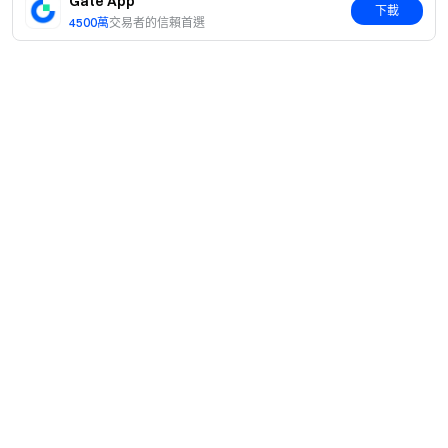
Gate App
下載
4500萬
交易者的信賴首選
簡介
關於我們
產品
職業機會
C2C
服務
新聞中心
閃兑與大宗交易
VIP 權益
F1 紅牛車隊官方贊助商
Learn
現貨交易
機構服務
用戶協議
學院
槓桿交易
建議反饋
風險警示
Gate 快訊
理財中心