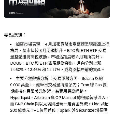
要點總結：
加密市場表現
：4 月加密貨幣市場整體呈現震盪上行
格局，總市值較 3 月明顯抬升。BTC 與 ETH ETF 交易
量整體維持高位波動，市場活躍度較 3 月有所提升。
DOGE、BTC 和 ETH 表現相對突出，月內分別上漲
14.60%、13.46% 和 11.17%，成為漲幅居前的資產。
主要公鏈數據分析
：交易筆數方面，Solana 以約
9,000 萬至 1.1 億筆日交易量持續領先；Tron 總 Gas 長
期維持在百萬美元附近，為費用最高網路。
Hyperliquid、Arbitrum 與 OP Mainnet 錄得顯著淨流入，
而 BNB Chain 與以太坊則出現一定資金外流。Lido 以超
200 億美元 TVL 位居首位；Spark 與 Securitize 增長明