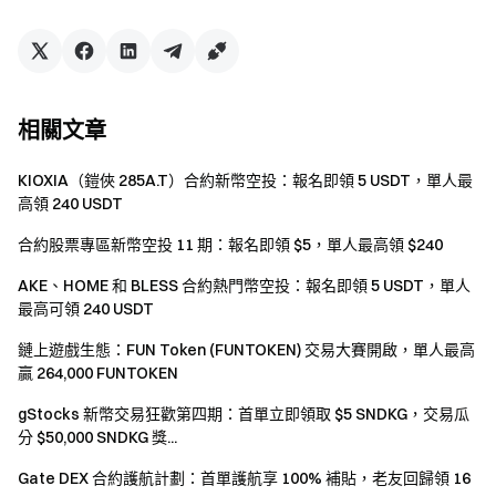
的獎勵。
嚴禁批量註冊小號，惡意刷量、自買自賣、相互對敲
等作弊行為，同一認證用戶的多個帳號將視為同一帳
號。子帳戶不可參與活動。
相關文章
做市商、企業、機構、代理商帳戶不可參與本次活
動。
KIOXIA（鎧俠 285A.T）合約新幣空投：報名即領 5 USDT，單人最
高領 240 USDT
如翻譯版本與英文版本有任何差異，以英文版本為
主。
合約股票專區新幣空投 11 期：報名即領 $5，單人最高領 $240
Gate 對本次活動有最終解釋權。
AKE、HOME 和 BLESS 合約熱門幣空投：報名即領 5 USDT，單人
最高可領 240 USDT
英國以及其他受限地區的使用者無法使用全部或部分
服務（包括參與本活動、遊戲或競賽有關受限地區的詳
鏈上遊戲生態：FUN Token (FUNTOKEN) 交易大賽開啟，單人最高
細資訊請閱讀
用戶協議
。
贏 264,000 FUNTOKEN
風險提示：虛擬幣交易受市場，政策等多方面因素影
gStocks 新幣交易狂歡第四期：首單立即領取 $5 SNDKG，交易瓜
響，漲跌難以預測，請務必注意市場風險，謹慎交易。
分 $50,000 SNDKG 獎...
更多合約資訊，請參考
合約操作指南
。
Gate DEX 合約護航計劃：首單護航享 100% 補貼，老友回歸領 16