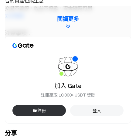
合約資產也能生息
交易不暫停，收益不停歇，資金隨時可用
立即體驗
閱讀更多
注意事項：
參與者須點擊活動頁面 “立即參與” 按鈕完成活動報
名，並完成身分認證以獲得獎勵。
活動期間，用戶需選擇 SNDK/USDT & MU/USDT &
CRCLX/USDT 永續合約交易對進行交易。交易量 = 買入
量 + 賣出量。
加入 Gate
獎勵二僅限 CRCLX 充值有效。有效淨充值量 = 活動期
間充值總數量 - 活動期間提現總數量。充值僅限鏈上充
註冊贏取 10,000+ USDT 獎勵
值、C2C 與法幣入金，站內轉帳不計入在內。
註冊
登入
獎勵將以倉位體驗券形式發放；所有獎勵將於活動結
束後 14 個工作日內發放至用戶帳戶。
用戶同時參加 Gate 其他同類型活動，僅獲得一項活動
分享