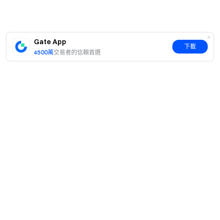
查看 100% 儲備金證明
Gate App
下載
4500萬
交易者的信賴首選
簡介
關於我們
產品
職業機會
C2C
服務
新聞中心
閃兑與大宗交易
VIP 權益
F1 紅牛車隊官方贊助商