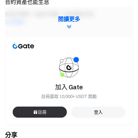
合約資產也能生息
交易不暫停，收益不停歇，資金隨時可用
閱讀更多
立即體驗
注意事項：
所有參與者需點擊【立即參與】按鈕報名，在活動結
束前完成身分認證才能領取獎勵。
交易量 = 買入量 + 賣出量。
本次活動獎勵將以倉位體驗券形式發放，獎勵自動到
加入 Gate
帳，先到先得。獎池發完即活動自動結束。
註冊贏取 10,000+ USDT 獎勵
嚴禁批量註冊小號，惡意刷量、自買自賣、相互對敲
等作弊行為；同一認證用戶的多個帳戶將視為同一帳
註冊
登入
戶。子帳戶不可參與活動。
做市商、企業、機構不可參與本次活動。
分享
如翻譯版本與英文版本有任何差異，以英文版本為