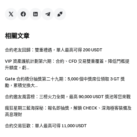
主。
Gate 保留最終解釋權。
本活動與 Apple Inc. 無關。
相關文章
英國以及其他受限地區的用戶無法使用全部或部分服
務（包括參與本活動、遊戲或競賽），有關受限地區的
合約老友回歸：雙重禮遇，單人最高可得 200 USDT
詳細資訊請閱讀
用戶協議
。請注意我們無意向此類受限
地區的客戶進行招攬或行銷。
VIP 資產護航計劃第六期：合約、CFD 交易雙重覆蓋，降低門檻提
升額度，虧...
Gate 合約積分抽獎第二十九期：5,000 個中獎席位領取 3 GT 獎
Gate 團隊
勵，累積兌換大...
2026 年 5 月 7 日
合約邀友風雲榜：三榜火力全開，最高 90,000 USDT 獎池等您來戰
瘋狂星期三藍海探秘：報名即抽獎，解鎖 CHECK、深海極客裝備及
高息理財
加密貨幣之門
安全、快捷、輕鬆交易超過 4,900 種加密貨幣
合約交易狂歡：單人最高可得 11,000 USDT
立即行動