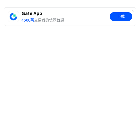
Gate App
下載
4500萬
交易者的信賴首選
簡介
關於我們
產品
職業機會
C2C
服務
新聞中心
閃兑與大宗交易
VIP 權益
F1 紅牛車隊官方贊助商
Learn
現貨交易
機構服務
用戶協議
學院
槓桿交易