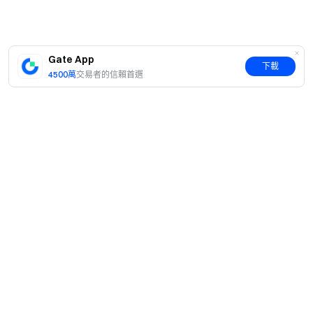
Gate App
下載
4500萬
交易者的信賴首選
簡介
關於我們
產品
職業機會
C2C
服務
新聞中心
閃兑與大宗交易
VIP 權益
F1 紅牛車隊官方贊助商