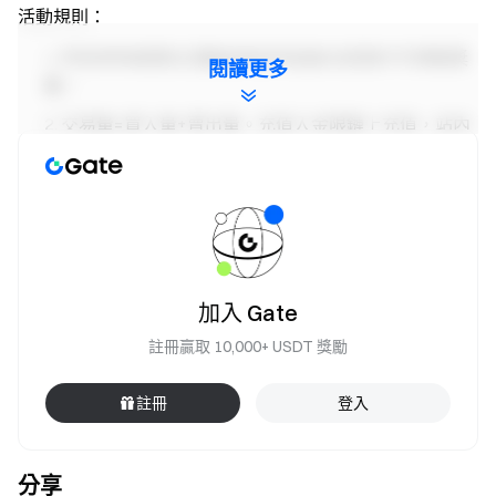
活動規則：
所有參與者需在活動結束前完成身分認證才可領取獎
閱讀更多
勵。
交易量=買入量+賣出量。充值入金限鏈上充值，站內
轉帳和站內充值不計入在內。
此次活動獎勵爲50,000 SLF，其中抽中驚喜福袋的用
戶，將根據獲得福袋的數量瓜分$200等值SLF。獎勵將
於活動結束後14個工作日內發放。獎勵分發公告可在
Gate News
頻道查看。
加入 Gate
嚴禁批量註冊小號，惡意刷量、自買自賣、相互對敲
等作弊行爲，同一認證用戶的多個帳號將視爲同一帳
註冊贏取 10,000+ USDT 獎勵
號。子帳戶不可參與活動。
註冊
登入
做市商、企業、機構、代理商帳戶及合夥人帳戶不可
參與本次活動。
若用戶同時參加Gate其他活動，僅獲得一項活動的獎
分享