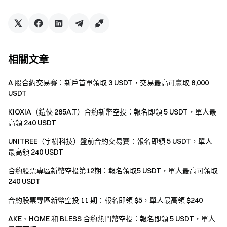
勵。
如翻譯版本與英文版本有任何差異，以英文版本爲
主。
Gate擁有對本次活動的最終解釋權。
相關文章
本活動與Apple Inc.無關。
A 股合約交易賽：新戶首單領取 3 USDT，交易最高可贏取 8,000
英國以及其他受限地區的使用者無法使用全部或部分
USDT
服務(包括參與本活動、遊戲或競賽), 有關受限地區的詳
細資訊請閱讀
User Agreement
。請注意我們無意向此
KIOXIA（鎧俠 285A.T）合約新幣空投：報名即領 5 USDT，單人最
高領 240 USDT
類受限地區的客戶進行招攬或行銷。
UNITREE（宇樹科技）盤前合約交易賽：報名即領 5 USDT，單人
Gate團隊 2025年4月28日 **加密貨幣之門** 安全、快捷、
最高領 240 USDT
輕鬆交易超過 4,900 種加密貨幣 **立即行動**
註冊帳戶
，最
高可領 $10,000 迎新獎勵
邀請他人註冊
，可獲 40% 佣金 **
合約股票專區新幣空投第12期：報名領取5 USDT，單人最高可領取
關注官方頻道**
訪問Gate 官網
下載Gate App
|
電腦端
關注
240 USDT
X (Twitter)
，獲取最新福利
加入Telegram社群
，討論熱點
合約股票專區新幣空投 11 期：報名即領 $5，單人最高領 $240
話題
進入全球社群
，獲取最新資訊 **透明度保障**
查看
100% 儲備金證明
AKE、HOME 和 BLESS 合約熱門幣空投：報名即領 5 USDT，單人