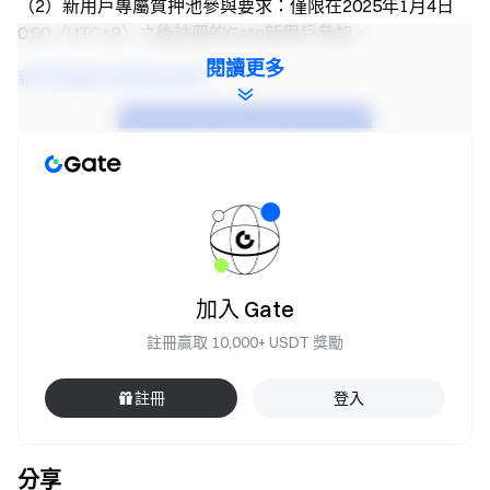
（2）新用戶專屬質押池參與要求：僅限在2025年1月4日
0:00（UTC+8）之後註冊的Gate新用戶參加。
閱讀更多
新幣挖礦常見問題及解答
立即質押挖礦
項目基本信息
(按照Powerloom(POWER)官方信息披露，詳情請關注
Powerloom(POWER)官方網站)
-項目簡介：Powerloom 是一個可組合的數據網絡，確保
加入 Gate
Web3 消費者能夠輕鬆獲取可靠且可驗証的鏈上洞察。其原
生代幣 $POWER 是該生態繫統的燃料，支持各種網絡活動
註冊贏取 10,000+ USDT 獎勵
的運轉。
-代幣英文全稱：Powerloom
註冊
登入
-代幣中文全稱：N/A
-代幣符號：POWER
-代幣總量：1,000,000,000
分享