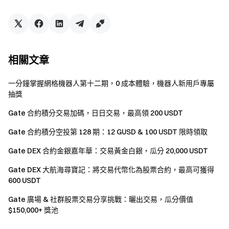
-代幣類型: ERC-20/主網
-合約地址：
ERC-20:
https://etherscan.io/token/0x429f0d8233e517f9acf6f0c82
93bf35804063a83
相關文章
主網：
https://explorer.powerloom.network/
-代幣分配比例及解鎖規則：
一分鐘掌握網格機器人第十二期，0 成本體驗，機器人新用戶專屬
投資者(13%)：TGE 不解鎖，鎖倉期12個月，解鎖期12個月
抽獎
社區激勵（10%）：TGE 解鎖15%，鎖倉期3個月，解鎖期
Gate 合約積分交易加碼，日日交易，最高領 200 USDT
9個月
網絡激勵(27%)：TGE解鎖2.07%，解鎖期48個月
Gate 合約積分空投第 128 期：12 GUSD & 100 USDT 限時領取
團隊(20%)： TGE不解鎖，鎖倉期12個月，解鎖期36個月
Gate DEX 合約金銀嘉年華：交易黃金白銀，瓜分 20,000 USDT
顧問(2%)：TGE不解鎖，鎖倉期12個月，解鎖期 24個月
儲備(9%）：TGE不解鎖，鎖倉期12個月，解鎖期 24個月
Gate DEX 大航海尋寶記：將交易代幣化為股票合約，最高可獲得
600 USDT
生態(6%)：TGE不解鎖，鎖倉期3個月，解鎖期 45個月
Dao國庫(11%)：TGE不解鎖，鎖倉期24個月，解鎖期 24個
Gate 廣場 & 社群股票交易分享挑戰：曬出交易，瓜分價值
月
$150,000+ 獎池
流動性(2%)：TGE全解鎖