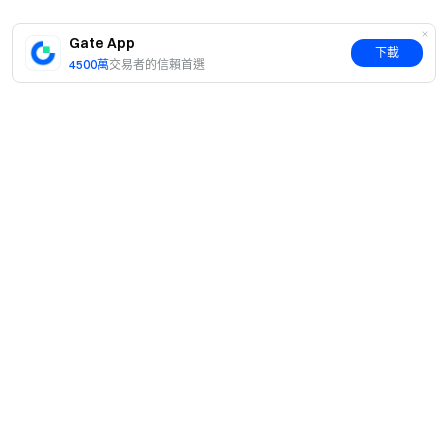
Gate Labs未參與Powerloom(POWER)投資。
Gate App
下載
風險提示
4500萬
交易者的信賴首選
-Startup項目為區塊鏈初創項目，仍處在初級階段，項目的
運營、項目的底層技術、法律法規環境等均可能存在極大的
風險。
-瞭解區塊鏈初創項目並對其固有風險進行評估需要掌握高
級的技術和財經知識。
-受到技術、法律法規、市場和其他因素的影響， 您參與的
項目價格可能會劇烈波動，價格可能會大幅降低或者升高。
簡介
-可能出現由於項目的底層技術或者Gate交易平臺的原因，
您參與的項目可能無法全部或者部分提現。
關於我們
產品
-虛擬幣項目具有高風險。虛擬幣價格具有高波動性。項目
職業機會
方未設置保證金且不提供任何價格承諾和破發擔保。請務必
C2C
服務
在完全瞭解風險並能承擔風險的情況下參與，平臺強烈提示
新聞中心
閃兑與大宗交易
風險，但無法對投資行為承擔擔保賠償等責任。
VIP 權益
F1 紅牛車隊官方贊助商
Learn
現貨交易
加密貨幣之門 安全、快捷、輕鬆交易超過1,700種加密貨幣
機構服務
用戶協議
學院
槓桿交易