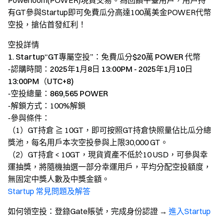
Powerloom(POWER)現貨交易。為回饋平臺用戶，用戶持
有GT參與Startup即可免費瓜分高達100萬美金POWER代幣
空投，搶佔首發紅利！
空投詳情
1. Startup“GT專屬空投”：免費瓜分$20萬 POWER 代幣
-認購時間：
2025年1月8日 13:00PM - 2025年1月10日
13:00PM（UTC+8)
-空投總量：
869,565 POWER
-解鎖方式：100%解鎖
-參與條件：
（1）GT持倉 ≧ 10GT，即可按照GT持倉快照量佔比瓜分總
獎池，每名用戶本次空投參與上限30,000 GT。
（2）GT持倉 < 10GT，現貨資產不低於10 USD，可參與幸
運抽獎，將隨機抽選一部分幸運用戶，平均分配空投額度，
無固定中獎人數及中獎金額。
Startup 常見問題及解答
如何領空投
：登錄Gate賬號，完成身份認證 →
進入Startup