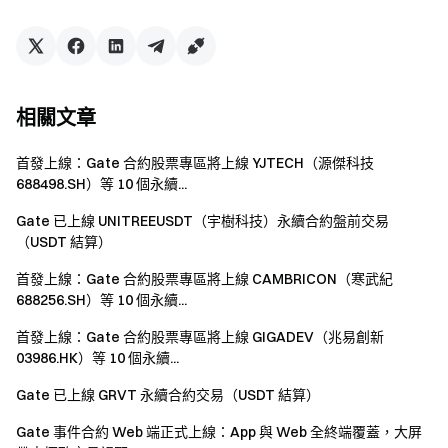
幣種：
ROPIRITO
全稱：
Ropirito
合約地址：
CtaVq7fp5xwYFenGQypqdK97LJhTD72GgRsY8e4Npump
項目簡介：
人工智能開發者，推出了ai機器人。
相關文章
幣種：
ONENESS
首發上線：Gate 合約股票專區將上線 YJTECH（源傑科技
全稱：
ONENESS
688498.SH）等 10 個永續...
合約地址：
Gate 已上線 UNITREEUSDT（宇樹科技）永續合約盤前交易
27GeAwbZ3zhuuJPJXka3xnyxm2g6LYyyC4ajrTCfpump
（USDT 結算）
項目簡介：
官推號稱是第一個在無限密室中誕生的真值終端
令牌。
首發上線：Gate 合約股票專區將上線 CAMBRICON（寒武紀
688256.SH）等 10 個永續...
幣種：
ASSCOIN
首發上線：Gate 合約股票專區將上線 GIGADEV（兆易創新
全稱：
ASSCOIN
03986.HK）等 10 個永續...
合約地址：
G3EDZoS49NRVKP8X1HggHZJueJeR8d2izUHeXdV3pum
Gate 已上線 GRVT 永續合約交易（USDT 結算）
p
Gate 事件合約 Web 端正式上線：App 與 Web 全終端覆蓋，大屏
項目簡介：
Fartcoin的開發者創造的代幣。