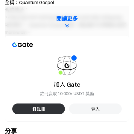
全稱：
Quantum Gospel
合約地址：
7F9bK2Gj7X5YY3dYfojoWVQYerFYcaGCni6Czt8Xpump
閱讀更多
項目簡介：
Quantum Gospel 是第一個由量子計算機生成的
memecoin。
幣種：
QUBIT
全稱：
Qubit The Quantum Dog
合約地址：
8MGGDLtSKi9R9ZoBEDWsrhXetpdWrykRucuVMw7mpu
mp
項目簡介：
Google 量子 AI 官方視頻中的狗。
加入 Gate
註冊贏取 10,000+ USDT 獎勵
幣種：
DOGSHEET
全稱：
Dogsheetcoin
合約地址：
註冊
登入
99XLnpFF9UAJcB8bY1a9mmnVebSgLiyPiPjx8GY2pump
項目簡介：
睡在床單上的狗。
分享