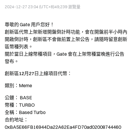
2024-12-27 23:04 (UTC+8)
49,239
瀏覽量
尊敬的 Gate 用戶您好！
創新區代幣上架新增開盤倒計時功能，會在開盤前半小時內
開啟倒計時，創新區不會做前置上架公告，請隨時留意創新
區幣種列表。
關於當日上線幣種項目，Gate 會在上架幣種當晚進行公告
發布。
創新區12月27日上線項目代幣：
類別：
Meme
公鏈：
BASE
幣種：
TURBO
全稱：
Based Turbo
合約地址：
0xBA5E66FB16944Da22A62Ea4FD70ad02008744460