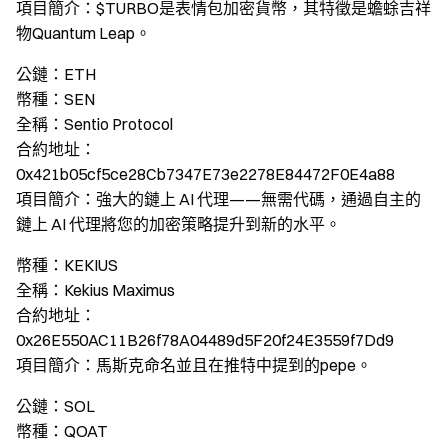
項目簡介：
$TURBO是表情包加密貨幣，其特徵是蟾蜍吉祥
物Quantum Leap。
公鏈：
ETH
幣種：
SEN
全稱：
Sentio Protocol
合約地址：
0x421b05cf5ce28Cb7347E73e2278E84472F0E4a88
項目簡介：
強大的鏈上 AI 代理——無需代碼，通過自主的
鏈上 AI 代理將您的加密策略提升到新的水平。
幣種：
KEKIUS
全稱：
Kekius Maximus
合約地址：
0x26E550AC11B26f78A04489d5F20f24E3559f7Dd9
項目簡介：
馬斯克命名並且在推特中提到的pepe。
公鏈：
SOL
幣種：
QOAT