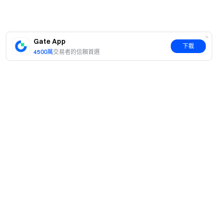
項目簡介：
neuralsnake.fun是一個在區塊鏈上運行的可驗證
數字有機體。
請注意：用戶首次進入“創新區”需按照指引閱讀完成創新交
Gate App
下載
易免責聲明的題目並簽署相關用戶協議。創新區的代幣項目
4500萬
交易者的信賴首選
風險和波動可能較大，請務必在充分了解風險的基礎上謹慎
投資。
注意事項：
1.創新區僅支持APP版本6.30.0或以上，請更新您的APP版
本進行交易。此外，創新區的網頁版也已上線，您可以通過
以下鏈接訪問：
https://www.gate.com/zh/pilot
簡介
2.Gate將隨時核實創新區項目發展情況，並針對項目情況做
出以下調整：
關於我們
產品
a.如創新區代幣項目符合Gate現貨上架標準，該代幣將上架
職業機會
至現貨交易。在此期間，該代幣創新區和現貨市場將有3-7
C2C
服務
天的同時交易時間。同時交易時間結束後，創新區將關閉該
新聞中心
閃兑與大宗交易
代幣交易，用戶需手動將創新區資產劃轉至現貨賬戶進行交
VIP 權益
F1 紅牛車隊官方贊助商