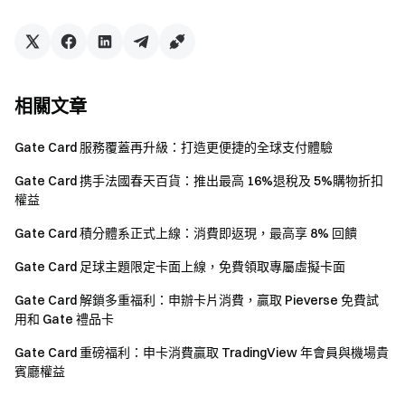
10.請注意，此服務不對英國和其他根據用戶協議受限的地
區用戶開放。
加密貨幣之門 安全、快捷、輕鬆交易超過1,700種加密貨幣
相關文章
下載
Gate App
/
電腦
用戶端 >>>
關注
X (Twitter)
接收福利放送>>>
Gate Card 服務覆蓋再升級：打造更便捷的全球支付體驗
加入
Telegram社群
討論熱點話題>>>
加入
全球社群
獲取最新資訊>>>
Gate Card 携手法國春天百貨：推出最高 16%退稅及 5%購物折扣
100% 儲備金證明
查看>>>
權益
新用戶
立即註冊
可享最高$6666迎新禮
Gate Card 積分體系正式上線：消費即返現，最高享 8% 回饋
既有用戶
邀請
他人註冊，可獲40%返佣
Gate Card 足球主題限定卡面上線，免費領取專屬虛擬卡面
Gate
Gate Card 解鎖多重福利：申辦卡片消費，贏取 Pieverse 免費試
2024年10月21日
用和 Gate 禮品卡
Gate Card 重磅福利：申卡消費贏取 TradingView 年會員與機場貴
賓廳權益