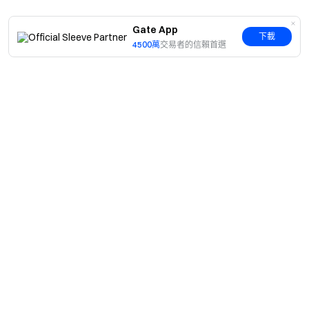
Gate App
下載
4500萬
交易者的信賴首選
簡介
關於我們
產品
職業機會
C2C
服務
新聞中心
閃兑與大宗交易
VIP 權益
F1 紅牛車隊官方贊助商
Learn
現貨交易
機構服務
用戶協議
學院
槓桿交易