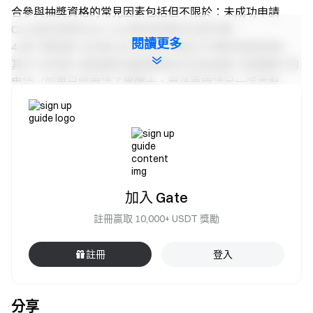
合參與抽獎資格的常見因素包括但不限於：未成功申請
Card或未使用Gate Card達到對應的充值門檻。
閱讀更多
4.用戶需點擊“去申請”或“去充值”按鈕方可獲得抽獎資格，
其中“去申請”任務僅限活動期間成功完成虛擬卡或實體卡的
申請（如果已經申請了實體卡，無法再申請另一張虛擬
卡）。
5.贏得 iPhone 15 Pro Max的用戶應在 Telegram 上聯繫
@Gate_Blake 進行驗證並領取獎勵。
6.如果發現任何非法、不當、不合法或不公平的行為，包括
但不限於作弊、使用多個帳戶和/或任何其他違規行為，
Gate 保留取消用戶參與並沒收獎勵的權利。
加入 Gate
7.所有持卡人必須嚴格遵守Gate和Gate Global UAB的條款
註冊贏取 10,000+ USDT 獎勵
和條件，包括《用戶協議》，並遵守所有適用的法律和法
規。
註冊
登入
8.我們有權自行決定更改、修改或取消與活動、以及整個活
動有關的任何條款的權利，且無需發出任何通知。
9.我們對本服務保留最終解釋權和決策權。 如果您有任何疑
分享
問，請隨時聯繫我們的客服代表。