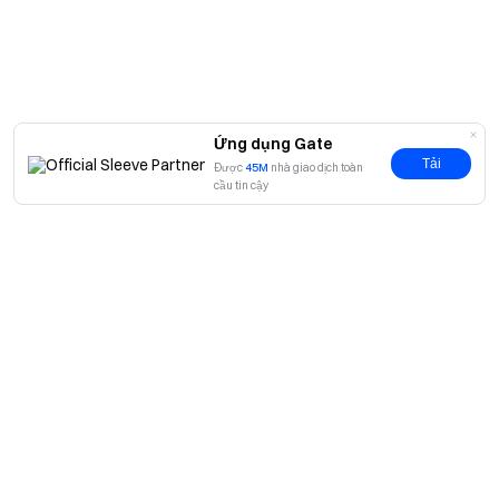
Ứng dụng Gate
Tải
Được
45M
nhà giao dịch toàn
cầu tin cậy
Giới thiệu
Về chúng tôi
Sản phẩm