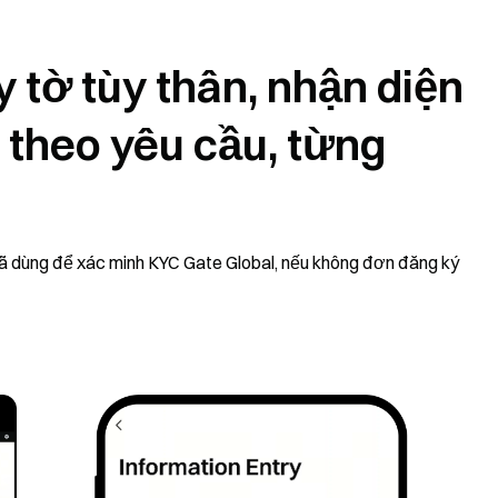
y tờ tùy thân, nhận diện
 theo yêu cầu, từng
 dùng để xác minh KYC Gate Global, nếu không đơn đăng ký