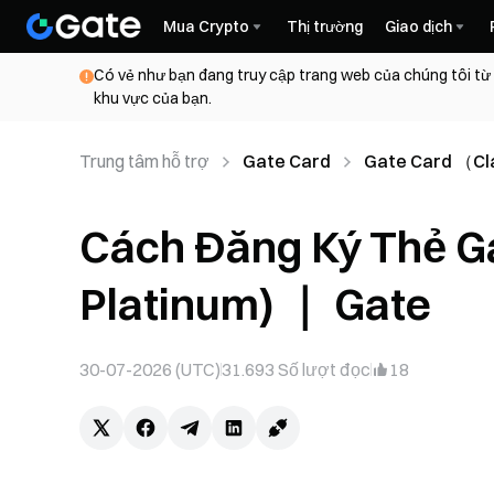
Mua Crypto
Thị trường
Giao dịch
Có vẻ như bạn đang truy cập trang web của chúng tôi từ
khu vực của bạn.
Trung tâm hỗ trợ
Gate Card
Gate Card （Cl
Cách Đăng Ký Thẻ Ga
Platinum) ｜ Gate
30-07-2026 (UTC)
31.693
Số lượt đọc
18