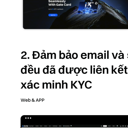
2. Đảm bảo email và 
đều đã được liên kết
xác minh KYC
Web & APP