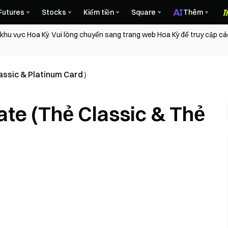
Futures
Stocks
Kiếm tiền
Square
Thêm
 khu vực Hoa Kỳ. Vui lòng chuyển sang trang web Hoa Kỳ để truy cập c
assic & Platinum Card）
te (Thẻ Classic & Thẻ