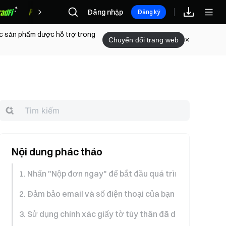
Đăng nhập
Phần thưởng
Đăng ký
ác sản phẩm được hỗ trợ trong
Chuyển đổi trang web
Nội dung phác thảo
1. Nhấn "Nộp đơn ngay" để bắt đầu quá trình đăng ký
2. Đảm bảo email và số điện thoại của bạn đều đã được 
3. Sử dụng chính xác giấy tờ tùy thân đã dùng để xác m