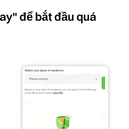
ay" để bắt đầu quá