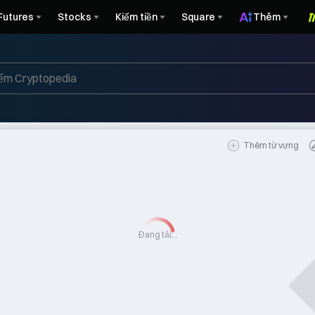
Futures
Stocks
Kiếm tiền
Square
Thêm
Thêm từ vựng
Đang tải...