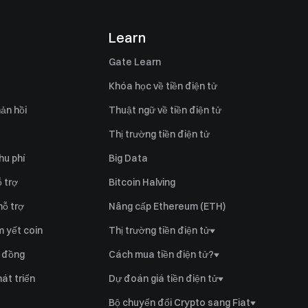
Learn
Gate Learn
Khóa học về tiền điện tử
ản hồi
Thuật ngữ về tiền điện tử
Thị trường tiền điện tử
hu phí
Big Data
 trợ
Bitcoin Halving
hỗ trợ
Nâng cấp Ethereum (ETH)
 yết coin
Thị trường tiền điện tử
Tính giá GT
 đồng
Cách mua tiền điện tử?
Tính giá Bitcoin
Mua GT
át triển
Dự đoán giá tiền điện tử
Tính giá Ethereum
Mua Bitcoin
GT Dự đoán giá
Bộ chuyển đổi Crypto sang Fiat