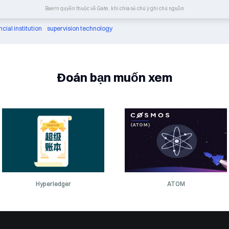
Baern quyền thuộc về Gate, khi chia sẻ chú ý ghi chú nguồn
ncial institution
supervision technology
Đoán bạn muốn xem
Hyperledger
ATOM