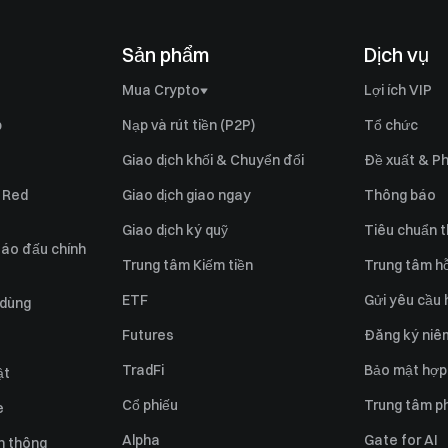
Sản phẩm
Dịch vụ
Mua Crypto
Lợi ích VIP
Mua Bitcoin (BTC)
p
Nạp và rút tiền (P2P)
Tổ chức
Mua Ethereum (ETH)
Giao dịch khối & Chuyển đổi
Đề xuất & Ph
Mua Ripple (XRP)
e Red
Giao dịch giao ngay
Thông báo
Mua Solana (SOL)
Giao dịch ký quỹ
Tiêu chuẩn t
y áo đấu chính
Mua Pi Network (PI)
Trung tâm Kiếm tiền
Trung tâm hỗ
Bán Bitcoin (BTC)
ETF
Gửi yêu cầu 
 dùng
Bán Ethereum (ETH)
Futures
Đăng ký niêm
Bán Ripple (XRP)
TradFi
Bảo mật hợp
ật
Bán Solana (SOL)
Cổ phiếu
Trung tâm ph
e
Bán Pi Network (PI)
Alpha
Gate for AI
n thông