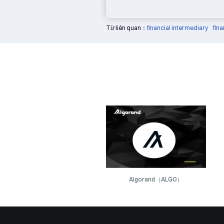
Từ liên quan：
financial intermediary
fina
Algorand（ALGO）