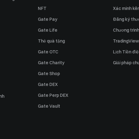
NFT
Xác minh kên
Gate Pay
Đăng ký thư
Gate Life
Chương trình 
Thẻ quà tặng
TradingView
Gate OTC
Lịch Tiền điệ
Gate Charity
Giải pháp ch
Gate Shop
Gate DEX
Gate Perp DEX
ỉnh
Gate Vault