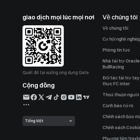
giao dịch mọi lúc mọi nơi
Về chúng tôi
Về chúng tôi
Cơ hội nghề nghiệ
Phòng tin tức
Nhà tài trợ Oracl
BullRacing
Quét để tải xuống ứng dụng Gate
Đối tác tài trợ ta
thức FC Inter
Cộng đồng
Thoả thuận người
Cảnh báo rủi ro
Chính sách bảo m
Tiếng Việt
Chính sách Cooki
Phương tiện truyề