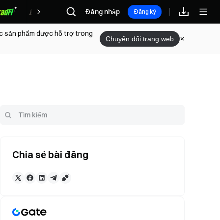
Phần thưởng
Đăng nhập
Đăng ký
ác sản phẩm được hỗ trợ trong
Chuyển đổi trang web
Chia sẻ bài đăng