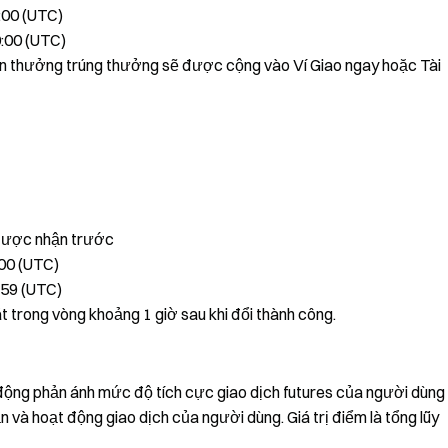
:00 (UTC)
0:00 (UTC)
hần thưởng trúng thưởng sẽ được cộng vào Ví Giao ngay hoặc Tài
 được nhận trước
:00 (UTC)
:59 (UTC)
trong vòng khoảng 1 giờ sau khi đổi thành công.
 động phản ánh mức độ tích cực giao dịch futures của người dùng
n và hoạt động giao dịch của người dùng. Giá trị điểm là tổng lũy