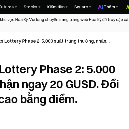
Futures
Stocks
Kiếm tiền
Square
Thêm
 khu vực Hoa Kỳ. Vui lòng chuyển sang trang web Hoa Kỳ để truy cập c
s Lottery Phase 2: 5.000 suất trúng thưởng, nhận
phiếu thưởng giá trị cao bằng điểm.
Lottery Phase 2: 5.000
nhận ngay 20 GUSD. Đổi
 cao bằng điểm.