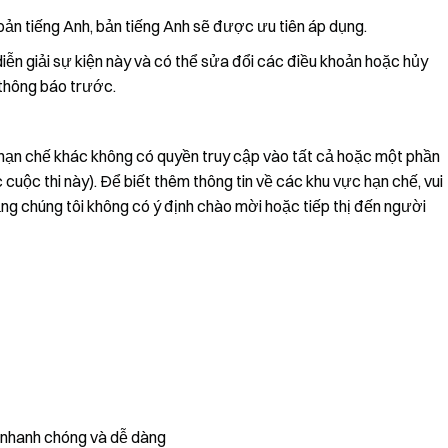
bản tiếng Anh, bản tiếng Anh sẽ được ưu tiên áp dụng.
ễn giải sự kiện này và có thể sửa đổi các điều khoản hoặc hủy
 thông báo trước.
ạn chế khác không có quyền truy cập vào tất cả hoặc một phần
cuộc thi này). Để biết thêm thông tin về các khu vực hạn chế, vui
ằng chúng tôi không có ý định chào mời hoặc tiếp thị đến người
, nhanh chóng và dễ dàng