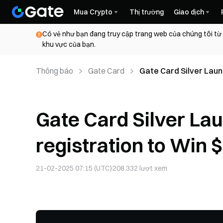
Mua Crypto
Thị trường
Giao dịch
Có vẻ như bạn đang truy cập trang web của chúng tôi từ
khu vực của bạn.
Thông báo
Gate Card
Gate Card Silver Launc
Rewards！
Gate Card Silver Lau
registration to Win
21-02-2025 07:15 (UTC)
208.332
lượt xem