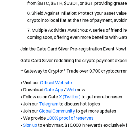
from $BTC, $ETH, $USDT, or $GT, providing greater 
Shield Against Inflation: Protect your asset value
crypto into local fiat at the time of payment, avoidi
Multiple Activities Await You: A series of friend 
coming soon, offering even more benefits with Gat
Join the Gate Card Silver Pre-registration Event Now!
Gate Card Silver, redefining the crypto payment exper
**Gateway to Crypto** Trade over 3,700 cryptocurrenci
• Visit our
Official Website
• Download
Gate App
/
Web
now
• Follow us on Gate
X (Twitter)
to get more bonuses
• Join our
Telegram
to discuss hot topics
• Join our
Global Community
to get more updates
• We provide
100% proof of reserves
•
Sign up
to enjoy max. $10,000 in rewards exclusively 