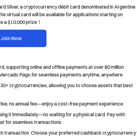
ard Silver, a cryptocurrency debit card denominated in Argentine
 virtual card will be available for applications starting on
re a $10,000 prize！
Join Now
 supporting online and offline payments at over 80 million
ike Mercado Pago for seamless payments anytime, anywhere
30+ cryptocurrencies, allowing you to choose assets that best
y fee, no annual fee—enjoy a cost-free payment experience
using it immediately—no waiting for a physical card. Pay with
iat for seamless transactions
ch transaction. Choose your preferred cashback cryptocurrency