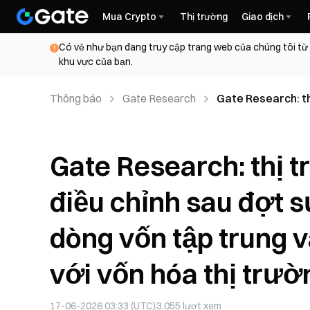
Mua Crypto
Thị trường
Giao dịch
Có vẻ như bạn đang truy cập trang web của chúng tôi từ
khu vực của bạn.
Thông báo
Gate Research
Gate Research: th
giảm trong tháng 5
hóa thị trường th
Gate Research: thị t
điều chỉnh sau đợt s
dòng vốn tập trung v
với vốn hóa thị trườ
17-06-2026 03:33 (UTC)
3.055
lượt xem