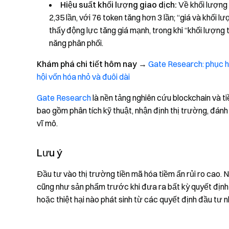
Hiệu suất khối lượng giao dịch:
Về khối lượng 
2,35 lần, với 76 token tăng hơn 3 lần; “giá và khối
thấy động lực tăng giá mạnh, trong khi “khối lượng
năng phân phối.
Khám phá chi tiết hôm nay
→
Gate Research: phục hồ
hội vốn hóa nhỏ và đuôi dài
Gate Research
là nền tảng nghiên cứu blockchain và t
bao gồm phân tích kỹ thuật, nhận định thị trường, đánh
vĩ mô.
Lưu ý
Đầu tư vào thị trường tiền mã hóa tiềm ẩn rủi ro cao. 
cũng như sản phẩm trước khi đưa ra bất kỳ quyết định
hoặc thiệt hại nào phát sinh từ các quyết định đầu tư n