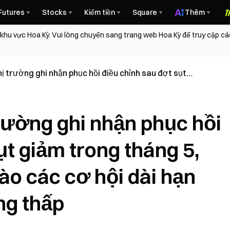
Futures
Stocks
Kiếm tiền
Square
Thêm
 khu vực Hoa Kỳ. Vui lòng chuyển sang trang web Hoa Kỳ để truy cập c
ị trường ghi nhận phục hồi điều chỉnh sau đợt sụt
, dòng vốn tập trung vào các cơ hội dài hạn với vốn
ấp
rường ghi nhận phục hồi
ụt giảm trong tháng 5,
ào các cơ hội dài hạn
ng thấp