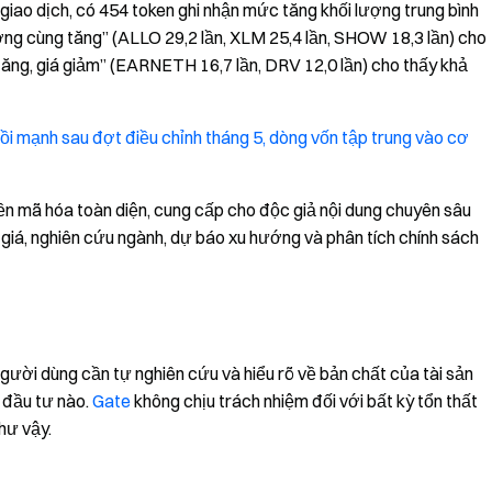
giao dịch, có 454 token ghi nhận mức tăng khối lượng trung bình
 lượng cùng tăng” (ALLO 29,2 lần, XLM 25,4 lần, SHOW 18,3 lần) cho
 tăng, giá giảm” (EARNETH 16,7 lần, DRV 12,0 lần) cho thấy khả
i mạnh sau đợt điều chỉnh tháng 5, dòng vốn tập trung vào cơ
iền mã hóa toàn diện, cung cấp cho độc giả nội dung chuyên sâu
 giá, nghiên cứu ngành, dự báo xu hướng và phân tích chính sách
Người dùng cần tự nghiên cứu và hiểu rõ về bản chất của tài sản
 đầu tư nào.
Gate
không chịu trách nhiệm đối với bất kỳ tổn thất
hư vậy.