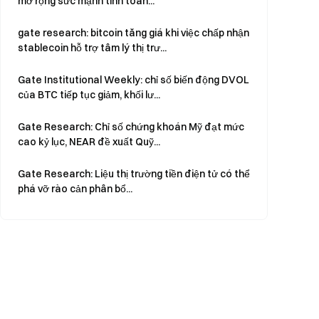
mở rộng sức mạnh tính toán...
gate research: bitcoin tăng giá khi việc chấp nhận
stablecoin hỗ trợ tâm lý thị trư...
Gate Institutional Weekly: chỉ số biến động DVOL
của BTC tiếp tục giảm, khối lư...
Gate Research: Chỉ số chứng khoán Mỹ đạt mức
cao kỷ lục, NEAR đề xuất Quỹ...
Gate Research: Liệu thị trường tiền điện tử có thể
phá vỡ rào cản phân bổ...