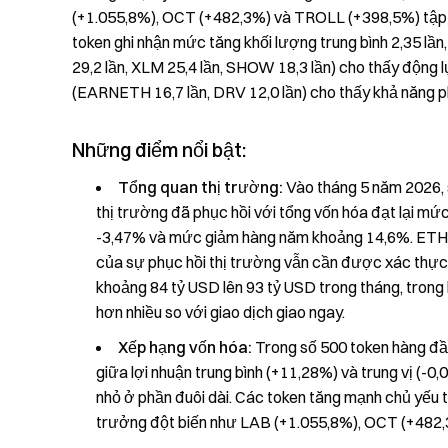
(+1.055,8%), OCT (+482,3%) và TROLL (+398,5%) tập t
token ghi nhận mức tăng khối lượng trung bình 2,35 lần,
29,2 lần, XLM 25,4 lần, SHOW 18,3 lần) cho thấy động lự
(EARNETH 16,7 lần, DRV 12,0 lần) cho thấy khả năng p
Những điểm nổi bật:
Tổng quan thị trường:
Vào tháng 5 năm 2026, s
thị trường đã phục hồi với tổng vốn hóa đạt lại mứ
-3,47% và mức giảm hàng năm khoảng 14,6%. ETH v
của sự phục hồi thị trường vẫn cần được xác thực. 
khoảng 84 tỷ USD lên 93 tỷ USD trong tháng, trong 
hơn nhiều so với giao dịch giao ngay.
Xếp hạng vốn hóa:
Trong số 500 token hàng đầ
giữa lợi nhuận trung bình (+11,28%) và trung vị (-0
nhỏ ở phần đuôi dài. Các token tăng mạnh chủ yếu 
trưởng đột biến như LAB (+1.055,8%), OCT (+482