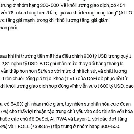
rung ở nhóm hạng 300–500. Về khối lượng giao dịch, có 454
 với 76 token tăng hơn 3 lần; “giá và khối lượng cùng tăng” (ALLO
c tăng giá mạnh, trong khi “khối lượng tăng, giá giảm”
hân phối.
au khi thị trường tiền mã hóa điều chỉnh 900 tỷ USD trong quý 1,
c 2,81 nghìn tỷ USD. BTC ghi nhận mức thay đổi hàng tháng là
ẫn thấp hơn hơn 51% so với mức đỉnh lịch sử, và chất lượng
Trên chuỗi, tổng giá trị bị khóa (TVL) của DeFi đã phục hồi từ
khi khối lượng giao dịch hợp đồng vĩnh viễn vượt 600 tỷ USD, cao
u, có 54,8% ghi nhận mức giảm, tuy nhiên sự phân hóa cực đoan
,07%) cho thấy lợi nhuận tập trung chủ yếu vào các tài sản vốn hóa
thuộc các chủ đề DeSci, AI, RWA và Layer-1, với các đợt tăng
,3%) và TROLL (+398,5%) tập trung ở nhóm hạng 300–500.