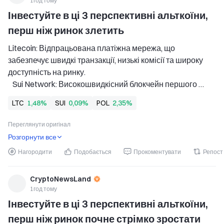
1год тому
Інвестуйте в ці 3 перспективні альткоїни, 
перш ніж ринок злетить
Litecoin: Відпрацьована платіжна мережа, що 
забезпечує швидкі транзакції, низькі комісії та широку 
доступність на ринку. 
   Sui Network: Високошвидкісний блокчейн першого 
рівня, який привертає увагу завдяки зростанню 
LTC
1,48%
SUI
0,09%
POL
2,35%
впровадження та інституційним інвестиційним 
продуктам. 
Переглянути оригінал
   Polygon: Платформа масштабування Ethereum, що 
Розгорнути все
пропонує
Нагородити
Подобається
Прокоментувати
Репост
CryptoNewsLand
1год тому
Інвестуйте в ці 3 перспективні альткоїни, 
перш ніж ринок почне стрімко зростати