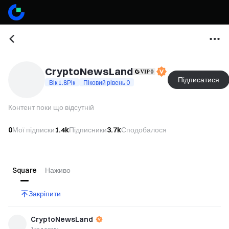
CryptoNewsLand
Підписатися
Вік 1.8Рік
Піковий рівень 0
Контент поки що відсутній
0
Мої підписки
1.4k
Підписники
3.7k
Сподобалося
Square
Наживо
Закріпити
CryptoNewsLand