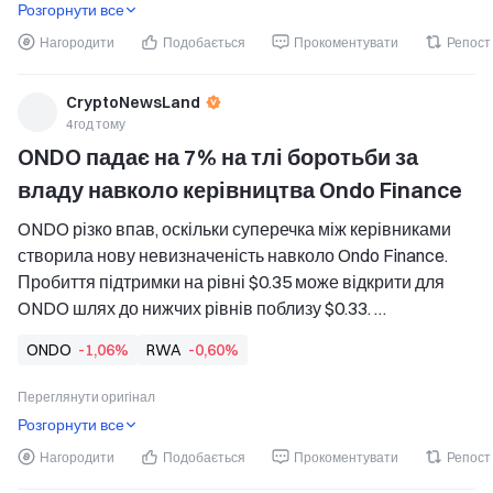
Розгорнути все
керівництва...
Нагородити
Подобається
Прокоментувати
Репост
CryptoNewsLand
4год тому
ONDO падає на 7% на тлі боротьби за 
владу навколо керівництва Ondo Finance
ONDO різко впав, оскільки суперечка між керівниками 
створила нову невизначеність навколо Ondo Finance. 
Пробиття підтримки на рівні $0.35 може відкрити для 
ONDO шлях до нижчих рівнів поблизу $0.33. 
Затримки із законом CLARITY посилюють регуляторну 
ONDO
-1,06%
RWA
-0,60%
невизначеність для бізнесу Ondo у сфері токенізованих 
активів. 
Переглянути оригінал
Ondo Finance — ONDO різко впав, оскільки суперечка 
Розгорнути все
між керівниками зачепила leade
Нагородити
Подобається
Прокоментувати
Репост