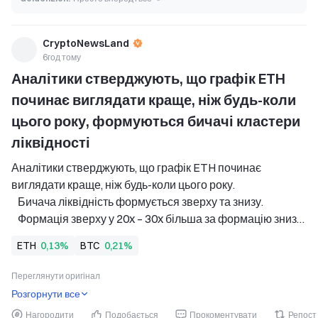
CryptoNewsLand
6год тому
Аналітики стверджують, що графік ETH 
починає виглядати краще, ніж будь-коли 
цього року, формуються бичачі кластери 
ліквідності
Аналітики стверджують, що графік ETH починає 
виглядати краще, ніж будь-коли цього року. 
   Бичача ліквідність формується зверху та знизу. 
   Формація зверху у 20x – 30x більша за формацію знизу. 
Ціна перспективних криптоактивів, таких як Bitcoin 
ETH
0,13%
BTC
0,21%
(BTC) та Ethereum (ETH), продовжує торгуватися за th
Переглянути оригінал
Розгорнути все
Нагородити
Подобається
Прокоментувати
Репост