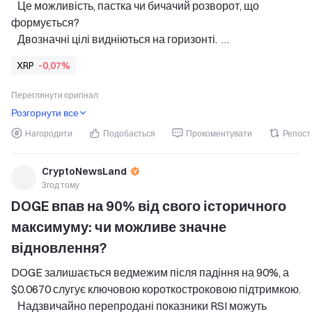
   Це можливість, пастка чи бичачий розворот, що 
формується? 
   Двозначні цілі видніються на горизонті.  
Спільнота XRP залишається однією з найбільш 
XRP
-0,07%
загартованих і рішуче оптимістичних спільнот у 
криптопросторі. Їхня віра в актив має
Переглянути оригінал
Розгорнути все
Нагородити
Подобається
Прокоментувати
Репост
CryptoNewsLand
3год тому
DOGE впав на 90% від свого історичного 
максимуму: чи можливе значне 
відновлення?
DOGE залишається ведмежим після падіння на 90%, а 
$0.0670 слугує ключовою короткостроковою підтримкою. 
   Надзвичайно перепродані показники RSI можуть 