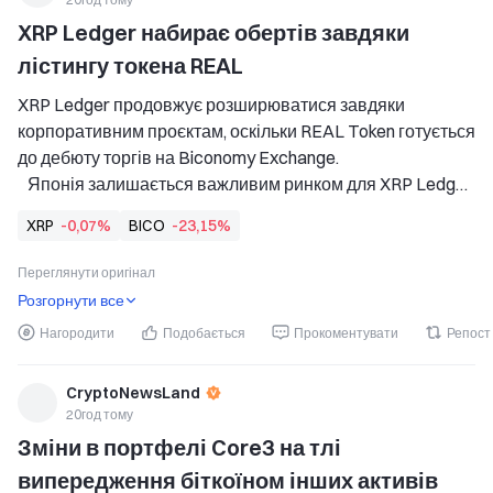
XRP Ledger набирає обертів завдяки 
лістингу токена REAL
XRP Ledger продовжує розширюватися завдяки 
корпоративним проєктам, оскільки REAL Token готується 
до дебюту торгів на Biconomy Exchange. 
   Японія залишається важливим ринком для XRP Ledger 
завдяки подальшій підтримці з боку великих фінансових 
XRP
-0,07%
BICO
-23,15%
і технологічних компаній. 
   Лістинг REAL Token на Biconomy може розширити 
Переглянути оригінал
ринок
Розгорнути все
Нагородити
Подобається
Прокоментувати
Репост
CryptoNewsLand
20год тому
Зміни в портфелі Core3 на тлі 
випередження біткоїном інших активів