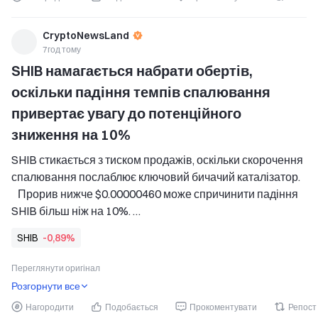
CryptoNewsLand
7год тому
SHIB намагається набрати обертів, 
оскільки падіння темпів спалювання 
привертає увагу до потенційного 
зниження на 10%
SHIB стикається з тиском продажів, оскільки скорочення 
спалювання послаблює ключовий бичачий каталізатор. 
   Прорив нижче $0.00000460 може спричинити падіння 
SHIB більш ніж на 10%. 
   Слабкі настрої роздрібних інвесторів і відкладене 
SHIB
-0,89%
голосування щодо CLARITY Act посилюють тиск на 
SHIB. 
Переглянути оригінал
Shiba Inu стикається з новим тиском продажів, оскільки 
Розгорнути все
трейдери стають більш bearish.
Нагородити
Подобається
Прокоментувати
Репост