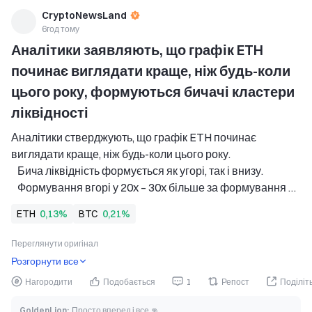
CryptoNewsLand
6год тому
Аналітики заявляють, що графік ETH 
починає виглядати краще, ніж будь-коли 
цього року, формуються бичачі кластери 
ліквідності
Аналітики стверджують, що графік ETH починає 
виглядати краще, ніж будь-коли цього року. 
   Бича ліквідність формується як угорі, так і внизу.  
   Формування вгорі у 20x – 30x більше за формування 
внизу.   
ETH
0,13%
BTC
0,21%
Ціни перспективних криптоактивів, таких як Bitcoin 
(BTC) та Ethereum (ETH), продовжують торгуватися за th
Переглянути оригінал
Розгорнути все
Нагородити
Подобається
1
Репост
Поділіт
GoldenLion
:
Просто вперед і все 👊