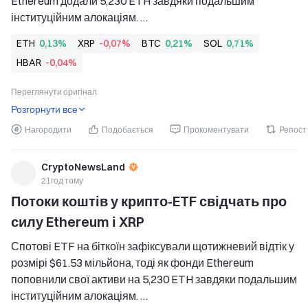
Ethereum додали 5,230 ETH завдяки подальшим 
інституційним алокаціям. 
   ETF на XRP залучили 14.86 мільйона доларів нових 
ETH
0,13%
XRP
-0,07%
BTC
0,21%
SOL
0,71%
надходжень, що відображає стійкий інституційний попит, 
HBAR
-0,04%
попри загальний відтік коштів із криптовалютних ETF. 
   BlackRock
Переглянути оригінал
Розгорнути все
Нагородити
Подобається
Прокоментувати
Репост
CryptoNewsLand
21год тому
Потоки коштів у крипто-ETF свідчать про 
силу Ethereum і XRP
Спотові ETF на біткоїн зафіксували щотижневий відтік у 
розмірі $61.53 мільйона, тоді як фонди Ethereum 
поповнили свої активи на 5,230 ETH завдяки подальшим 
інституційним алокаціям. 