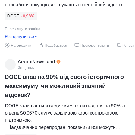
привабити покупців, які шукають потенційний відскок. 
   Зростання відкритого інтересу свідчить про 
DOGE
-0,98%
відновлення участі, але спочатку DOGE має 
повернутися вище $0.0758. 
Переглянути оригінал
Dogecoin зазнав значного
Розгорнути все
Нагородити
Подобається
Прокоментувати
Репост
CryptoNewsLand
3год тому
DOGE впав на 90% від свого історичного 
максимуму: чи можливий значний 
відскок?
DOGE залишається ведмежим після падіння на 90%, а 
рівень $0.0670 слугує важливою короткостроковою 
підтримкою. 
   Надзвичайно перепродані показники RSI можуть 
привабити покупців, які прагнуть потенційного відскоку. 