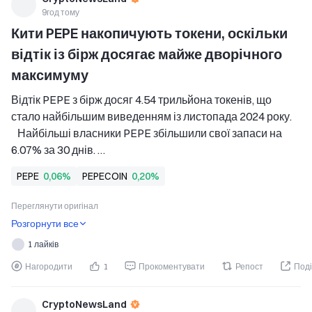
9год тому
Кити PEPE накопичують токени, оскільки 
відтік із бірж досягає майже дворічного 
максимуму
Відтік PEPE з бірж досяг 4.54 трильйона токенів, що 
стало найбільшим виведенням із листопада 2024 року. 
   Найбільші власники PEPE збільшили свої запаси на 
6.07% за 30 днів. 
   PEPE продемонстрував помірне зростання, 
PEPE
0,06%
PEPECOIN
0,20%
незважаючи на стриманий попит, і залишається значно 
нижче рекордного максимуму 2024 року. 
Переглянути оригінал
PepeCoin — PEPE, подав си
Розгорнути все
1 лайків
Нагородити
1
Прокоментувати
Репост
Поді
CryptoNewsLand