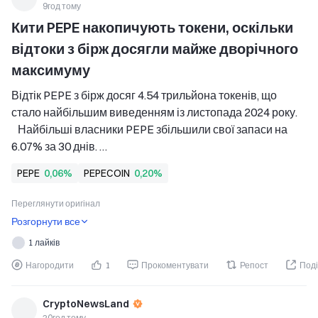
9год тому
Кити PEPE накопичують токени, оскільки 
відтоки з бірж досягли майже дворічного 
максимуму
Відтік PEPE з бірж досяг 4.54 трильйона токенів, що 
стало найбільшим виведенням із листопада 2024 року. 
   Найбільші власники PEPE збільшили свої запаси на 
6.07% за 30 днів. 
   PEPE продемонстрував помірне зростання, 
PEPE
0,06%
PEPECOIN
0,20%
незважаючи на стриманий попит, і залишається значно 
нижче рекордного максимуму 2024 року. 
Переглянути оригінал
PepeCoin — PEPE, подав си
Розгорнути все
1 лайків
Нагородити
1
Прокоментувати
Репост
Поді
CryptoNewsLand
20год тому