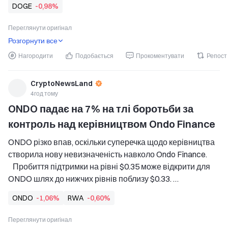
DOGE
-0,98%
   Зростання відкритого інтересу свідчить про 
відновлення участі, але спочатку DOGE має 
Переглянути оригінал
повернутися вище $0.0758. 
Розгорнути все
Dogecoin зазнав a
Нагородити
Подобається
Прокоментувати
Репост
CryptoNewsLand
4год тому
ONDO падає на 7% на тлі боротьби за 
контроль над керівництвом Ondo Finance
ONDO різко впав, оскільки суперечка щодо керівництва 
створила нову невизначеність навколо Ondo Finance. 
   Пробиття підтримки на рівні $0.35 може відкрити для 
ONDO шлях до нижчих рівнів поблизу $0.33. 
   Затримки із законом CLARITY Act додають 
ONDO
-1,06%
RWA
-0,60%
регуляторної невизначеності для бізнесу Ondo, 
пов’язаного з токенізованими активами. 
Переглянути оригінал
Ondo Finance — ONDO різко впав через суперечку щодо 