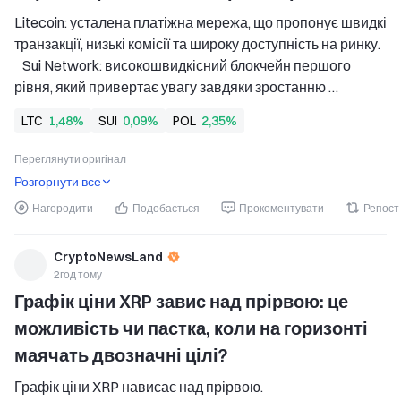
Litecoin: усталена платіжна мережа, що пропонує швидкі 
транзакції, низькі комісії та широку доступність на ринку. 
   Sui Network: високошвидкісний блокчейн першого 
рівня, який привертає увагу завдяки зростанню 
впровадження та інституційним інвестиційним 
LTC
1,48%
SUI
0,09%
POL
2,35%
продуктам. 
   Polygon: платформа масштабування Ethereum, що 
Переглянути оригінал
пропонує
Розгорнути все
Нагородити
Подобається
Прокоментувати
Репост
CryptoNewsLand
2год тому
Графік ціни XRP завис над прірвою: це 
можливість чи пастка, коли на горизонті 
маячать двозначні цілі?
Графік ціни XRP нависає над прірвою. 