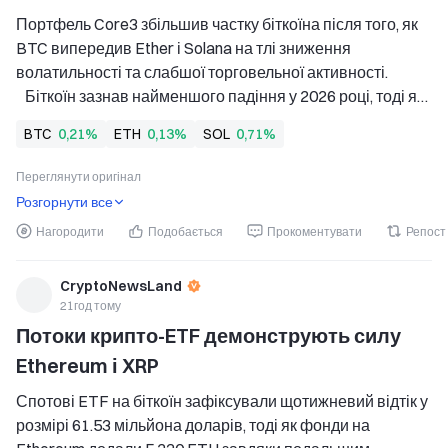
Портфель Core3 збільшив частку біткоїна після того, як 
BTC випередив Ether і Solana на тлі зниження 
волатильності та слабшої торговельної активності. 
   Біткоїн зазнав найменшого падіння у 2026 році, тоді як 
Ether і Solana продемонстрували більші збитки з початку 
BTC
0,21%
ETH
0,13%
SOL
0,71%
року в модельному портфелі GSR. 
   Портфель Core3 показав гірші результати, ніж
Переглянути оригінал
Розгорнути все
Нагородити
Подобається
Прокоментувати
Репост
CryptoNewsLand
21год тому
Потоки крипто-ETF демонструють силу 
Ethereum і XRP
Спотові ETF на біткоїн зафіксували щотижневий відтік у 
розмірі 61.53 мільйона доларів, тоді як фонди на 