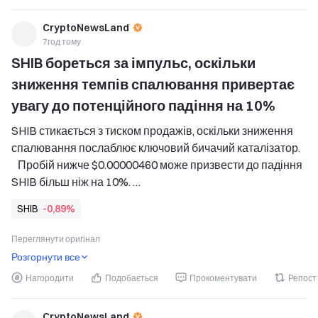
CryptoNewsLand
7год тому
SHIB бореться за імпульс, оскільки 
зниження темпів спалювання привертає 
увагу до потенційного падіння на 10%
SHIB стикається з тиском продажів, оскільки зниження 
спалювання послаблює ключовий бичачий каталізатор. 
   Пробій нижче $0.00000460 може призвести до падіння 
SHIB більш ніж на 10%. 
   Слабкі настрої роздрібних інвесторів і відкладене 
SHIB
-0,89%
голосування щодо CLARITY Act посилюють тиск на 
SHIB. 
Переглянути оригінал
Shiba Inu стикається з відновленим тиском продажів, 
Розгорнути все
оскільки трейдери стають більш
Нагородити
Подобається
Прокоментувати
Репост
CryptoNewsLand