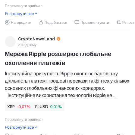
   Оптимізм спільноти залишається сильним, оскільки 
Переглянути оригінал
технічний
Розгорнути все
Нагородити
Подобається
Прокоментувати
Репост
CryptoNewsLand
21год тому
Мережа Ripple розширює глобальне 
охоплення платежів
Інституційна присутність Ripple охоплює банківську 
діяльність, платежі, грошові перекази та фінтех у кількох 
основних глобальних фінансових коридорах. 
   Інституційне використання технологій Ripple не 
означає автоматичного прямого попиту на XRP або 
XRP
-0,07%
RLUSD
0,01%
сталих потреб у ліквідності токена. 
   Корисність XRP
Переглянути оригінал
Розгорнути все