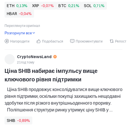
   ETF на XRP залучили $14.86 мільйона нових 
ETH
0,13%
XRP
-0,07%
BTC
0,21%
SOL
0,71%
надходжень, що відображає стійкий інституційний попит, 
HBAR
-0,04%
незважаючи на загальний відтік коштів із крипто-ETF. 
   BlackRock
Переглянути оригінал
Розгорнути все
Нагородити
Подобається
Прокоментувати
Репост
CryptoNewsLand
21год тому
Ціна SHIB набирає імпульсу вище 
ключового рівня підтримки
   Ціна SHIB продовжує консолідуватися вище ключового 
рівня підтримки, оскільки покупці захищають нещодавні 
здобутки після різкого внутрішньоденного прориву. 
   Поліпшення структури ринку утримує ціну SHIB у 
центрі уваги, поки трейдери стежать за опором у 
SHIB
-0,89%
пошуках наступного бичачого підтвердження. 