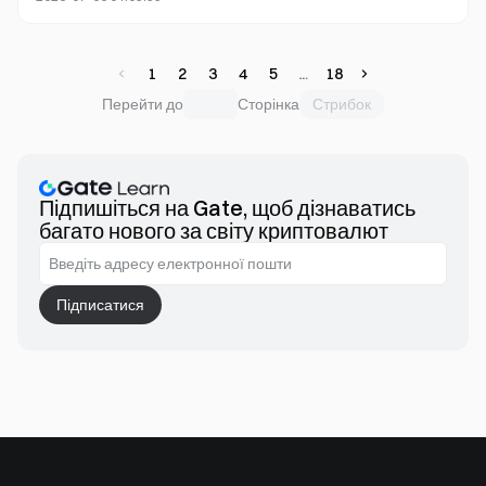
повноцінну екосистему ГемблФі.
1
2
3
4
5
18
Стрибок
Перейти до
Сторінка
Підпишіться на Gate, щоб дізнаватись
багато нового за світу криптовалют
Підписатися