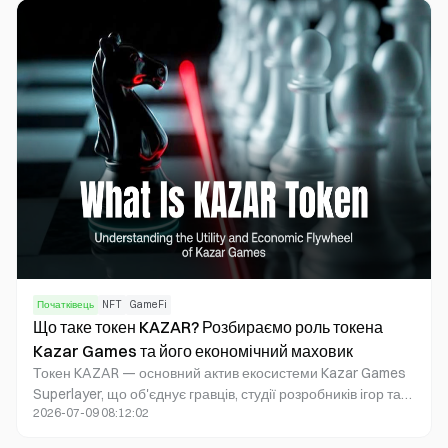
операційну діяльність і розвиток.
Початківець
NFT
GameFi
Що таке токен KAZAR? Розбираємо роль токена
Kazar Games та його економічний маховик
Токен KAZAR — основний актив екосистеми Kazar Games
Superlayer, що об'єднує гравців, студії розробників ігор та
2026-07-09 08:12:02
економіку платформи за допомогою інструментів для
розробників, маркетплейсу активів і механізмів