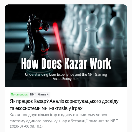
стимулювання.
Початківець
NFT
GameFi
Як працює Казар? Аналіз користувацького досвіду
та екосистеми NFT-активів у іграх
Kazar поєднує кілька ігор в єдину екосистему через
систему єдиного рахунку, шар абстракції гаманця та NFT-
2026-07-06 08:46:14
маркетплейс, даючи змогу користувачам зберігати право