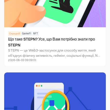
Середній
GameFi
NFT
Що таке STEPN? Усе, що Вам потрібно знати про
STEPN
STEPN — це Web3-застосунок для способу життя, який
об’єднує фізичну активність, геймінг, соціальні функції, NFT
2026-08-03 09:09:01
та цифрові активи. Ви можете ходити, бігати підтюпцем
або бігати на відкритому повітрі, взаємодіючи з
екосистемою STEPN та отримувати внутрішньоігрові
токени, такі як GST і GMT, а також інші цифрові активи.