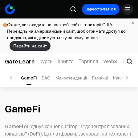
Зареєструватися
Схоже, ви заходите на наш веб-сайт з території США.
Перейдіть на американський сайт, щоб отримати доступ до
продуктів, які підтримуються у вашому регіоні.
Перейти на сайт
Gate Learn
Курси
Крипто
Торгівля
Web3
TradFi
BRC-20
GameFi
DAO
Макротенденції
Гаманці
Inscription
GameFi
GameFi об'єднує концепції "ігор" і "децентралізованих
фінансів" (DeFi). Ці платформи, засновані на технології