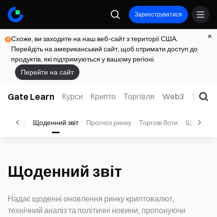
Зареєструватися
Схоже, ви заходите на наш веб-сайт з території США.
Перейдіть на американський сайт, щоб отримати доступ до
продуктів, які підтримуються у вашому регіоні.
Перейти на сайт
Gate Learn
Курси
Крипто
Торгівля
Web3
TradFi
Відео
Щоденний звіт
Прогноз ринку
Торгові боти
Щотижневи
Щоденний звіт
Надає щоденні оновлення ринку криптовалют,
технічний аналіз та політичні новини, пропонуючи