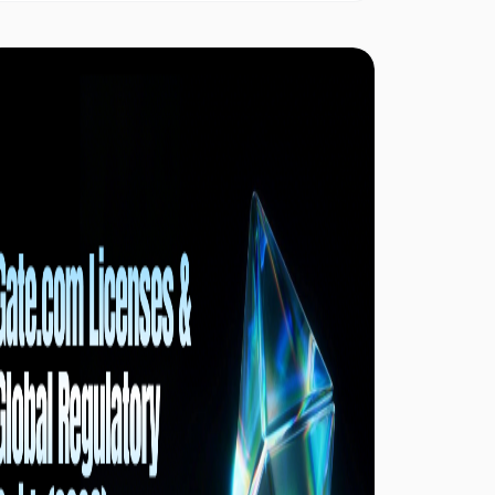
для мільйонів користувачів у світі. Багато
трейдерів не знають, що Ви можете зменшити
або повністю компенсувати торгову комісію
завдяки спеціальним продуктам і кампаніям,
перетворюючи торгівлю без комісії на
реальність, а не просто маркетингову обіцянку.