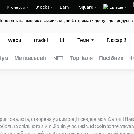
Ф'ючерси
Stocks
Earn
Square
Більше
Перейдіть на американський сайт, щоб отримати доступ до продуктів,
Web3
TradFi
ШІ
Теми
Глосарій
іум
Метавсесвіт
NFT
Торгівля
Посібник
Ф
 криптовалюта, створена у 2008 році псевдонімом Сатоші На
обальна спільнота з мільйонів учасників. Bitcoin започаткув
ежений, світовий засіб накопичення вартості, який змінює