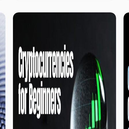
компанія не підтвердить спосіб фінансування
придбання. Продажі звичайних акцій, випуск
преференційних акцій, конвертований борг або
використання корпоративних грошових коштів
можуть по-різному впливати на розмивання
частки, кредитне плече, кількість Bitcoin на
одну акцію та вартість для акціонерів.