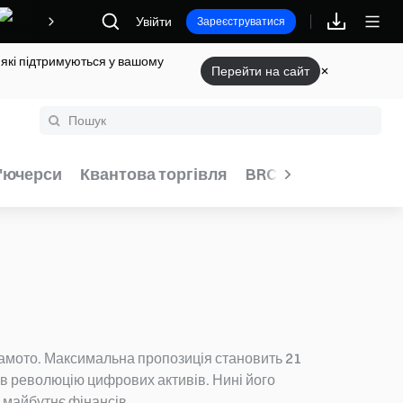
Увійти
Винагороди
Зареєструватися
 які підтримуються у вашому
Перейти на сайт
'ючерси
Квантова торгівля
BRC-20
GameFi
камото. Максимальна пропозиція становить 21
ав революцію цифрових активів. Нині його
 майбутнє фінансів.