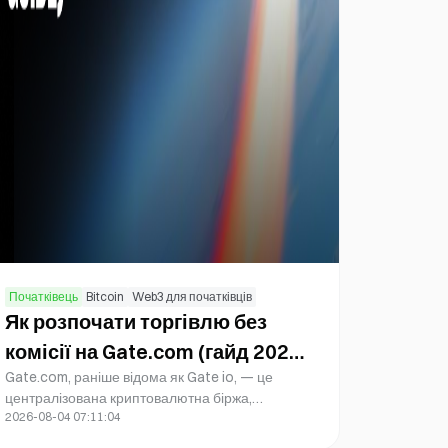
Початківець
Bitcoin
Web3 для початківців
Як розпочати торгівлю без
комісії на Gate.com (гайд 2026
Gate.com, раніше відома як Gate io, — це
року)
централізована криптовалютна біржа,
2026-08-04 07:11:04
заснована у 2013 році, яка забезпечує безпечні
й прозорі послуги торгівлі цифровими активами