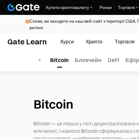
Купити криптовалюту
Ринки
Торгівля
Схоже, ви заходите на наш веб-сайт з території США. 
регіоні.
Gate Learn
Курси
Крипто
Торгівля
Всі
Альткоїни
Bitcoin
Блокчейн
DeFi
Ефір
Bitcoin
Bitcoin — це перша у світі децентралізована
млн монет, і навколо Bitcoin сформувалась гл
часто називають «цифровим золотом» — це обм