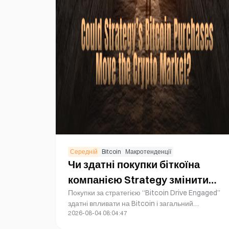
Середній
Bitcoin
Макротенденції
Чи здатні покупки біткоїна
компанією Strategy змінити
Покупки за стратегією “Bitcoin Drive Engaged”
ринок криптовалют?
здатні впливати на Bitcoin і загальний
2026-08-04 08:04:47
криптовалютний ринок, проте значне
придбання не гарантує негайного стрибка ціни.