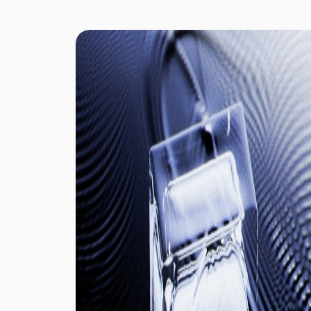
Вплив визначається розміром покупки,
методом виконання, доступною ліквідністю,
очікуваннями ринку, позиціюванням
деривативів, а також тим, чи додаткові джерела
попиту чи продажу підсилюють або нівелюють
транзакцію.