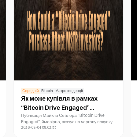
Середній
Bitcoin
Макротенденції
Як може купівля в рамках
“Bitcoin Drive Engaged”
Публікація Майкла Сейлора “Bitcoin Drive
позначитися на інвесторах
Engaged”, ймовірно, вказує на чергову покупку
MSTR?
2026-08-04 08:02:55
Bitcoin у межах стратегії, але інвестори не
можуть оцінити можливі наслідки, доки