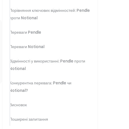
Порівняння ключових відмінностей: Pendle
проти Notional
Переваги Pendle
Переваги Notional
Відмінності у використанні: Pendle проти
Notional
Конкурентна перевага: Pendle чи
Notional?
Висновок
Поширені запитання