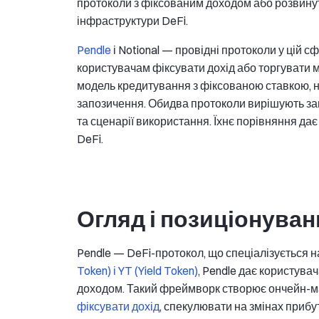
протоколи з фіксованим доходом або розвин
інфраструктури DeFi.
Pendle
і Notional — провідні протоколи у цій 
користувачам фіксувати дохід або торгувати м
модель кредитування з фіксованою ставкою, н
запозичення. Обидва протоколи вирішують зав
та сценарії використання. Їхнє порівняння да
DeFi.
Огляд і позиціонуван
Pendle — DeFi-протокол, що спеціалізується на
Token) і YT (Yield Token)
, Pendle дає користув
доходом. Такий фреймворк створює ончейн-ма
фіксувати дохід
, спекулювати на змінах прибу