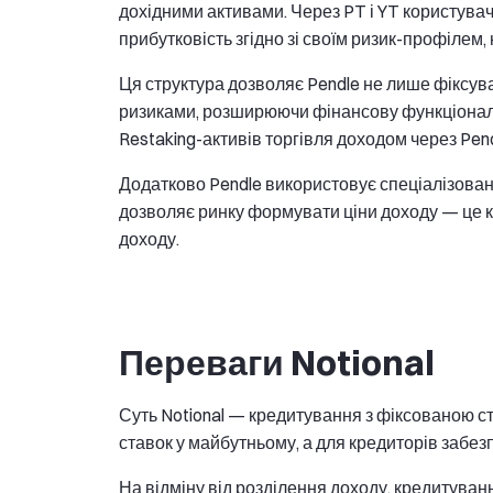
дохідними активами. Через PT і YT користува
прибутковість згідно зі своїм ризик-профілем
Ця структура дозволяє Pendle не лише фіксува
ризиками, розширюючи фінансову функціональн
Restaking-активів торгівля доходом через Pen
Додатково Pendle використовує спеціалізован
дозволяє ринку формувати ціни доходу — це к
доходу.
Переваги Notional
Суть Notional — кредитування з фіксованою ст
ставок у майбутньому, а для кредиторів забезп
На відміну від розділення доходу, кредитуван