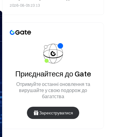
результатів за третій квартал і різкого
2026-08-05 23:13
зниження прогнозу на 2026 фінансовий рік
Приєднайтеся до Gate
Отримуйте останні оновлення та
вирушайте у свою подорож до
багатства
Зареєструватися