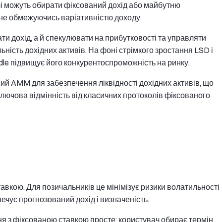
чі можуть обирати фіксований дохід або майбутню
, не обмежуючись варіативністю доходу.
ти дохід, а й спекулювати на прибутковості та управляти
ість дохідних активів. На фоні стрімкого зростання LSD і
dle підвищує його конкурентоспроможність на ринку.
ий AMM для забезпечення ліквідності дохідних активів, що
лючова відмінність від класичних протоколів фіксованого
авкою. Для позичальників це мінімізує ризики волатильності
ечує прогнозований дохід і визначеність.
ня з фіксованою ставкою просте: користувач обирає термін