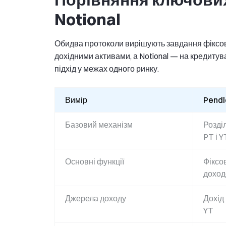
Notional
Обидва протоколи вирішують завдання фіксова
дохідними активами, а Notional — на кредитув
підхід у межах одного ринку.
Вимір
Pendl
Базовий механізм
Розді
PT і Y
Основні функції
Фіксов
доход
Джерела доходу
Дохід 
YT