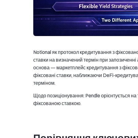
Notional як протокол кредитування з фіксова
ставки на визначений термін при запозиченні 
основа — маркетплейс кредитування з фіксов
фіксовані ставки, наближаючи DeFi-кредитува
терміном.
Щодо позиціонування: Pendle орієнтується на 
фіксованою ставкою.
Порівняння ключових