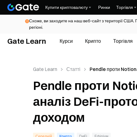
Купити криптовалюту
Ринки
Торгівля
Схоже, ви заходите на наш веб-сайт з території США. 
регіоні.
Gate Learn
Курси
Крипто
Торгівля
Gate Learn
Статті
Pendle проти Notion
порівняльний аналіз
Pendle проти Not
протоколів із фіксов
доходом
аналіз DeFi-прот
доходом
Середній
Крипто
DeFi
Ефіріум