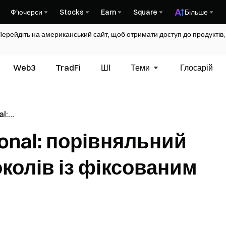
Ф'ючерси
Stocks
Earn
Square
Більше
Перейдіть на американський сайт, щоб отримати доступ до продуктів,
Web3
TradFi
ШІ
Теми
Глосарій
al:
 DeFi-
ional: порівняльний
аним
околів із фіксованим