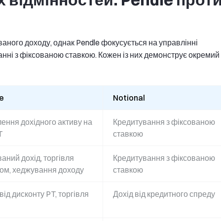
ного доходу, однак Pendle фокусується на управлінні
анні з фіксованою ставкою. Кожен із них демонструє окремий
e
Notional
лення дохідного активу на
Кредитування з фіксованою
T
ставкою
аний дохід, торгівля
Кредитування з фіксованою
ом, хеджування доходу
ставкою
від дисконту PT, торгівля
Дохід від кредитного спреду