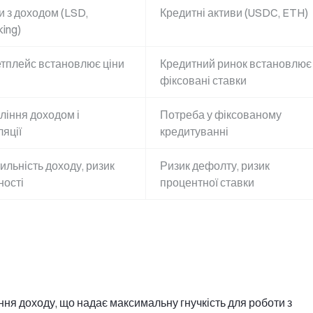
и з доходом (LSD,
Кредитні активи (USDC, ETH)
ing)
тплейс встановлює ціни
Кредитний ринок встановлює
фіксовані ставки
ління доходом і
Потреба у фіксованому
ляції
кредитуванні
ильність доходу, ризик
Ризик дефолту, ризик
ності
процентної ставки
ня доходу, що надає максимальну гнучкість для роботи з