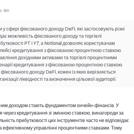
я
:
6m
и у сфері фіксованого доходу DeFi, які застосовують різні
дає можливість фіксованого доходу та торгівлі
утковості PT і YT, а Notional дозволяє користувачам
плейсі кредитування з фіксованою процентною ставкою.
авління дохідними активами та торгівлі процентними
 сценарії кредитування з фіксованою процентною ставкою.
фіксованого доходу DeFi, кожен із яких вирізняється
нізації ліквідності та визначення цільової аудиторії.
ваним доходом стають фундаментом ончейн-фінансів. У
 через кредитування зі змінною ставкою, винагороди за
ильність прибутковості цих інструментів часто не відповідає
та ефективному управлінні процентними ставками. Тому