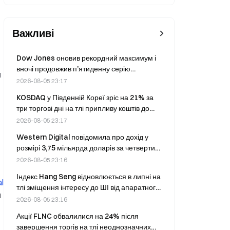
Важливі
Dow Jones оновив рекордний максимум і
вночі продовжив п’ятиденну серію
и
зростання; інвестиції в ШІ стимулюють
2026-08-05 23:17
підйом.
KOSDAQ у Південній Кореї зріс на 21% за
три торгові дні на тлі припливу коштів до
фондів напівпровідникового сектору
2026-08-05 23:17
Western Digital повідомила про дохід у
розмірі 3,75 мільярда доларів за четвертий
квартал 2026 фінансового року, що на 44%
2026-08-05 23:16
більше, ніж роком раніше
Індекс Hang Seng відновлюється в липні на
al
тлі зміщення інтересу до ШІ від апаратного
м
забезпечення до застосунків
2026-08-05 23:16
Акції FLNC обвалилися на 24% після
завершення торгів на тлі неоднозначних