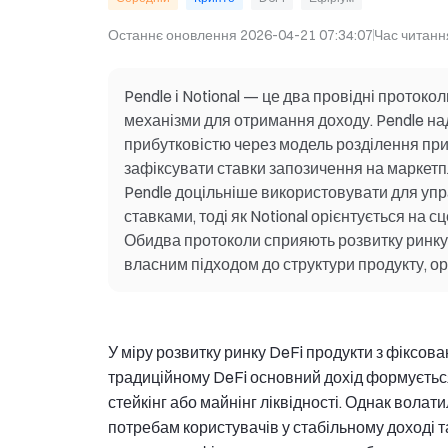
Останнє оновлення
2026-04-21 07:34:07
Час читанн
Pendle і Notional — це два провідні протокол
механізми для отримання доходу. Pendle на
прибутковістю через модель розділення приб
зафіксувати ставки запозичення на маркет
Pendle доцільніше використовувати для упр
ставками, тоді як Notional орієнтується на
Обидва протоколи сприяють розвитку ринку 
власним підходом до структури продукту, орга
У міру розвитку ринку DeFi продукти з фіксо
традиційному DeFi основний дохід формується
стейкінг або майнінг ліквідності. Однак волат
потребам користувачів у стабільному доході 