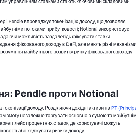
утим управлінням ставками стають ключовими складовими
сфері. Pendle впроваджує токенізацію доходу, що дозволяє
айбутніми потоками прибутковості; Notional використовує
адаючи можливість заздалегідь фіксувати ставки
дання фіксованого доходу в DeFi, але мають різні механізм
є розуміння майбутнього розвитку ринку фіксованого доходу
ня: Pendle проти Notional
 токенізації доходу. Розділяючи дохідні активи на
PT (Princip
ачам змогу незалежно торгувати основною сумою та майбутні
ркетплейс процентних ставок, де користувачі можуть
тковості або хеджувати ризики доходу.