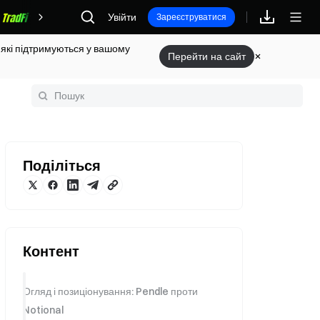
Винагороди
Увійти
Зареєструватися
 які підтримуються у вашому
Перейти на сайт
Поділіться
Контент
Огляд і позиціонування: Pendle проти
Notional