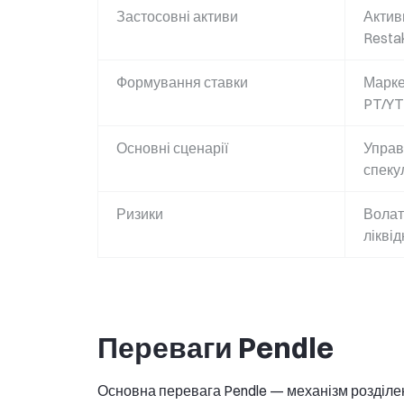
Застосовні активи
Актив
Restak
Формування ставки
Марке
PT/YT
Основні сценарії
Управ
спеку
Ризики
Волат
ліквід
Переваги Pendle
Основна перевага Pendle — механізм розділен