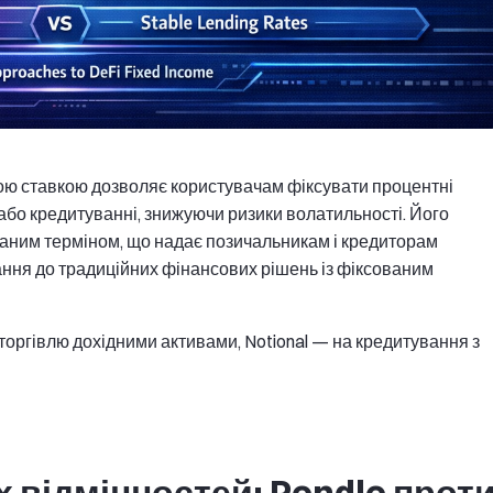
ною ставкою дозволяє користувачам фіксувати процентні
або кредитуванні, знижуючи ризики волатильності. Його
аним терміном, що надає позичальникам і кредиторам
ння до традиційних фінансових рішень із фіксованим
торгівлю дохідними активами, Notional — на кредитування з
 відмінностей: Pendle прот