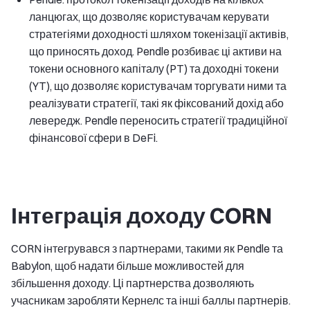
ланцюгах, що дозволяє користувачам керувати
стратегіями доходності шляхом токенізації активів,
що приносять доход. Pendle розбиває ці активи на
токени основного капіталу (PT) та доходні токени
(YT), що дозволяє користувачам торгувати ними та
реалізувати стратегії, такі як фіксований дохід або
левередж. Pendle переносить стратегії традиційної
фінансової сфери в DeFi.
Інтеграція доходу CORN
CORN інтегрувався з партнерами, такими як Pendle та
Babylon, щоб надати більше можливостей для
збільшення доходу. Ці партнерства дозволяють
учасникам заробляти Кернелс та інші баллы партнерів.