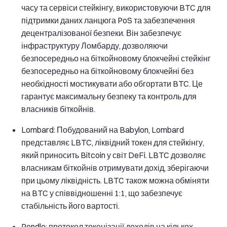
часу та сервіси стейкінгу, використовуючи BTC для
підтримки даних ланцюга PoS та забезпечення
децентралізованої безпеки. Він забезпечує
інфраструктуру Ломбарду, дозволяючи
безпосередньо на біткойновому блокчейні стейкінг
безпосередньо на біткойновому блокчейні без
необхідності мостикувати або обгортати BTC. Це
гарантує максимальну безпеку та контроль для
власників біткойнів.
Lombard: Побудований на Babylon, Lombard
представляє LBTC, ліквідний токен для стейкінгу,
який приносить Bitcoin у світ DeFi. LBTC дозволяє
власникам біткойнів отримувати дохід, зберігаючи
при цьому ліквідність. LBTC також можна обміняти
на BTC у співвідношенні 1:1, що забезпечує
стабільність його вартості.
Pendle: протокол токенізації доходів на кількох