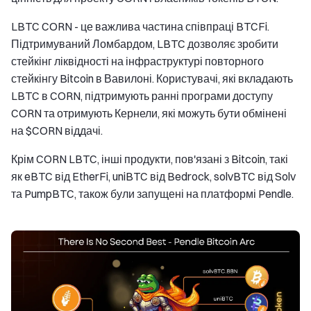
LBTC CORN - це важлива частина співпраці BTCFi.
Підтримуваний Ломбардом, LBTC дозволяє зробити
стейкінг ліквідності на інфраструктурі повторного
стейкінгу Bitcoin в Вавилоні. Користувачі, які вкладають
LBTC в CORN, підтримують ранні програми доступу
CORN та отримують Кернели, які можуть бути обмінені
на $CORN віддачі.
Крім CORN LBTC, інші продукти, пов'язані з Bitcoin, такі
як eBTC від EtherFi, uniBTC від Bedrock, solvBTC від Solv
та PumpBTC, також були запущені на платформі Pendle.