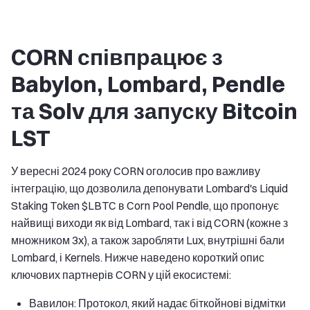
CORN співпрацює з
Babylon, Lombard, Pendle
та Solv для запуску Bitcoin
LST
У вересні 2024 року CORN оголосив про важливу
інтеграцію, що дозволила депонувати Lombard's Liquid
Staking Token $LBTC в Corn Pool Pendle, що пропонує
найвищі виходи як від Lombard, так і від CORN (кожне з
множником 3x), а також заробляти Lux, внутрішні бали
Lombard, і Kernels. Нижче наведено короткий опис
ключових партнерів CORN у цій екосистемі:
Вавилон: Протокол, який надає біткойнові відмітки