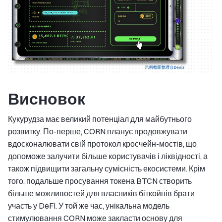
Висновок
Кукурудза має великий потенціал для майбутнього
розвитку. По-перше, CORN планує продовжувати
вдосконалювати свій протокол кросчейн-мостів, що
допоможе залучити більше користувачів і ліквідності, а
також підвищити загальну сумісність екосистеми. Крім
того, подальше просування токена BTCN створить
більше можливостей для власників біткойнів брати
участь у DeFi. У той же час, унікальна модель
стимулювання CORN може закласти основу для