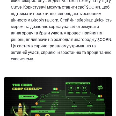
який використовує модель veToken, схожу на ту, що у
Curve. Користувачі можуть ставити свої $CORN, щоб
підтримати проекти, що відповідають основним
цінностям Bitcoin та Corn. Стейкінг зберігає цілісність
мережі та дозволяє користувачам отримувати
винагороду та брати участь у процесі прийняття
рішень, впливаючи на розподіл винагороди у $CORN.
Ця система сприяє тривалому утриманню та
активній участі, сприяючи зростанню та процвітанню
екосистеми.