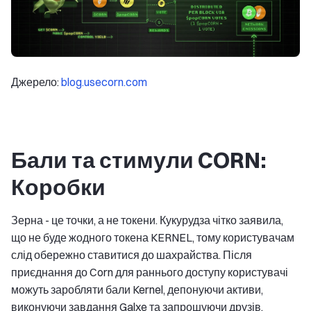
Джерело:
blog.usecorn.com
Бали та стимули CORN:
Коробки
Зерна - це точки, а не токени. Кукурудза чітко заявила,
що не буде жодного токена KERNEL, тому користувачам
слід обережно ставитися до шахрайства. Після
приєднання до Corn для раннього доступу користувачі
можуть заробляти бали Kernel, депонуючи активи,
виконуючи завдання Galxe та запрошуючи друзів.