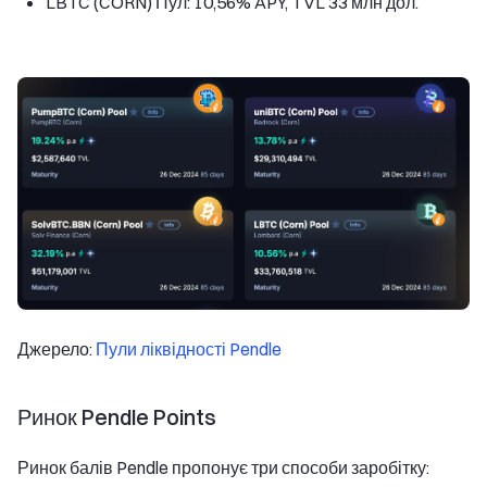
LBTC (CORN) Пул: 10,56% APY, TVL 33 млн дол.
Джерело:
Пули ліквідності Pendle
Ринок Pendle Points
Ринок балів Pendle пропонує три способи заробітку: