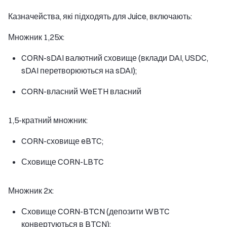
Казначейства, які підходять для Juice, включають:
Множник 1,25x:
CORN-sDAI валютний сховище (вклади DAI, USDC,
sDAI перетворюються на sDAI);
CORN-власний WeETH власний
1,5-кратний множник:
CORN-сховище eBTC;
Сховище CORN-LBTC
Множник 2x:
Сховище CORN-BTCN (депозити WBTC
конвертуються в BTCN);