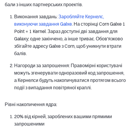
бали з інших партнерських проектів.
Виконання завдань:
Заробляйте Кернелс,
виконуючи завдання Galxe
. На сторінці Corn Galxe 1
Point = 1 Kernel. Зараз доступні дві завдання для
Galaxy; одне закінчено, а інше триває. Обов'язково
збігайте адресу Galxe з Corn, щоб уникнути втрати
балів.
Нагороди за запрошення: Правомірні користувачі
можуть згенерувати одноразовий код запрошення,
а Кернелси будуть накопичуватися протягом всього
події з випадання повітряної краплі.
Рівні накопичення ядра:
20% від кірней, зароблених вашими прямими
запрошеними