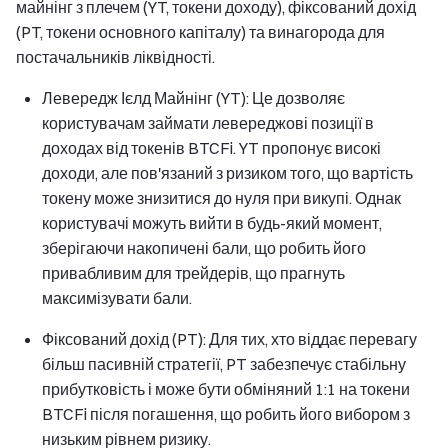
майнінг з плечем (YT, токени доходу), фіксований дохід
(PT, токени основного капіталу) та винагорода для
постачальників ліквідності.
Левередж Ієлд Майнінг (YT): Це дозволяє
користувачам займати левереджові позиції в
доходах від токенів BTCFi. YT пропонує високі
доходи, але пов'язаний з ризиком того, що вартість
токену може знизитися до нуля при викупі. Однак
користувачі можуть вийти в будь-який момент,
зберігаючи накопичені бали, що робить його
привабливим для трейдерів, що прагнуть
максимізувати бали.
Фіксований дохід (PT): Для тих, хто віддає перевагу
більш пасивній стратегії, PT забезпечує стабільну
прибутковість і може бути обміняний 1:1 на токени
BTCFi після погашення, що робить його вибором з
низьким рівнем ризику.