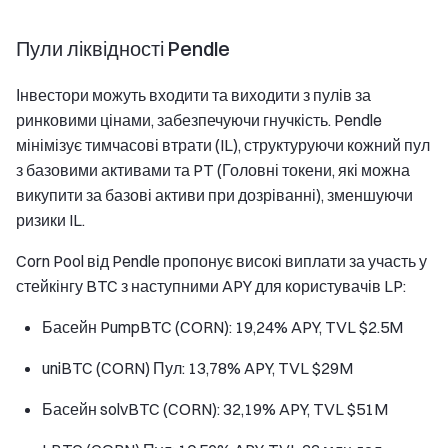
Пули ліквідності Pendle
Інвестори можуть входити та виходити з пулів за
ринковими цінами, забезпечуючи гнучкість. Pendle
мінімізує тимчасові втрати (IL), структуруючи кожний пул
з базовими активами та PT (Головні токени, які можна
викупити за базові активи при дозріванні), зменшуючи
ризики IL.
Corn Pool від Pendle пропонує високі виплати за участь у
стейкінгу BTC з наступними APY для користувачів LP:
Басейн PumpBTC (CORN): 19,24% APY, TVL $2.5M
uniBTC (CORN) Пул: 13,78% APY, TVL $29M
Басейн solvBTC (CORN): 32,19% APY, TVL $51M