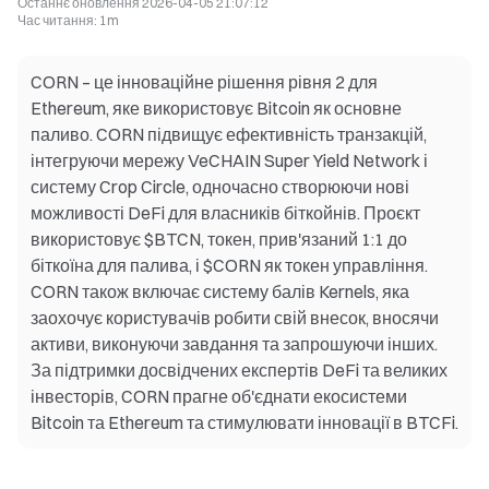
Останнє оновлення
2026-04-05 21:07:12
Час читання
:
1m
CORN – це інноваційне рішення рівня 2 для
Ethereum, яке використовує Bitcoin як основне
паливо. CORN підвищує ефективність транзакцій,
інтегруючи мережу VeCHAIN Super Yield Network і
систему Crop Circle, одночасно створюючи нові
можливості DeFi для власників біткойнів. Проєкт
використовує $BTCN, токен, прив'язаний 1:1 до
біткоїна для палива, і $CORN як токен управління.
CORN також включає систему балів Kernels, яка
заохочує користувачів робити свій внесок, вносячи
активи, виконуючи завдання та запрошуючи інших.
За підтримки досвідчених експертів DeFi та великих
інвесторів, CORN прагне об'єднати екосистеми
Bitcoin та Ethereum та стимулювати інновації в BTCFi.