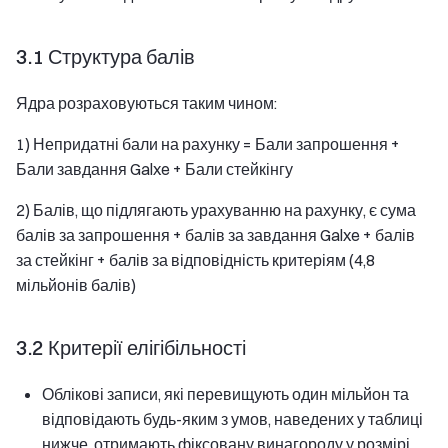
3.1 Структура балів
Ядра розраховуються таким чином:
1) Непридатні бали на рахунку = Бали запрошення +
Бали завдання Galxe + Бали стейкінгу
2) Балів, що підлягають урахуванню на рахунку, є сума
балів за запрошення + балів за завдання Galxe + балів
за стейкінг + балів за відповідність критеріям (4,8
мільйонів балів)
3.2 Критерії елігібільності
Облікові записи, які перевищують один мільйон та
відповідають будь-яким з умов, наведених у таблиці
нижче, отримають фіксовану винагороду у розмірі