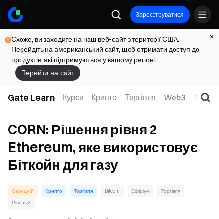
Зареєструватися
Схоже, ви заходите на наш веб-сайт з території США.
Перейдіть на американський сайт, щоб отримати доступ до
продуктів, які підтримуються у вашому регіоні.
Перейти на сайт
Gate Learn
Курси
Крипто
Торгівля
Web3
TradFi
CORN: Рішення рівня 2
Ethereum, яке використовує
Біткойн для газу
Середній
Крипто
Торгівля
Bitcoin
Ефіріум
Торгівля
Рівень 2