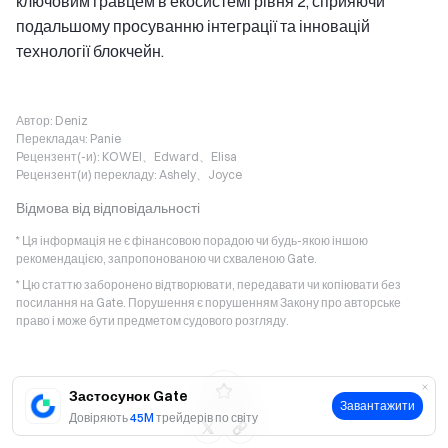
ключовим гравцем в екосистемі рівня 2, сприяючи
подальшому просуванню інтеграції та інновацій
технології блокчейн.
Автор:
Deniz
Перекладач:
Panie
Рецензент(-и):
KOWEI、Edward、Elisa
Рецензент(и) перекладу:
Ashely、Joyce
Відмова від відповідальності
* Ця інформація не є фінансовою порадою чи будь-якою іншою
рекомендацією, запропонованою чи схваленою Gate.
* Цю статтю заборонено відтворювати, передавати чи копіювати без
посилання на Gate. Порушення є порушенням Закону про авторське
право і може бути предметом судового розгляду.
Застосунок Gate
Завантажити
Довіряють
45M
трейдерів по світу