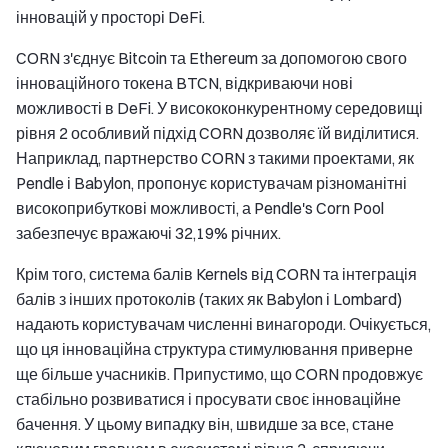
інновацій у просторі DeFi.
CORN з'єднує Bitcoin та Ethereum за допомогою свого
інноваційного токена BTCN, відкриваючи нові
можливості в DeFi. У висококонкурентному середовищі
рівня 2 особливий підхід CORN дозволяє їй виділитися.
Наприклад, партнерство CORN з такими проектами, як
Pendle і Babylon, пропонує користувачам різноманітні
високоприбуткові можливості, а Pendle's Corn Pool
забезпечує вражаючі 32,19% річних.
Крім того, система балів Kernels від CORN та інтеграція
балів з інших протоколів (таких як Babylon і Lombard)
надають користувачам численні винагороди. Очікується,
що ця інноваційна структура стимулювання приверне
ще більше учасників. Припустимо, що CORN продовжує
стабільно розвиватися і просувати своє інноваційне
бачення. У цьому випадку він, швидше за все, стане