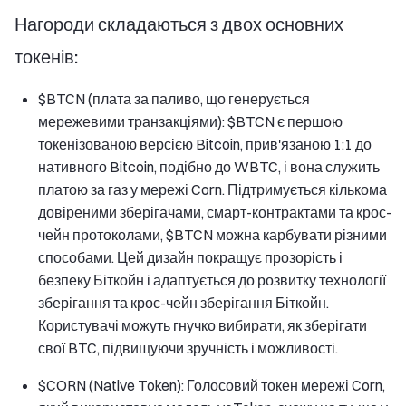
Нагороди складаються з двох основних
токенів:
$BTCN (плата за паливо, що генерується
мережевими транзакціями): $BTCN є першою
токенізованою версією Bitcoin, прив'язаною 1:1 до
нативного Bitcoin, подібно до WBTC, і вона служить
платою за газ у мережі Corn. Підтримується кількома
довіреними зберігачами, смарт-контрактами та крос-
чейн протоколами, $BTCN можна карбувати різними
способами. Цей дизайн покращує прозорість і
безпеку Біткойн і адаптується до розвитку технології
зберігання та крос-чейн зберігання Біткойн.
Користувачі можуть гнучко вибирати, як зберігати
свої BTC, підвищуючи зручність і можливості.
$CORN (Native Token): Голосовий токен мережі Corn,