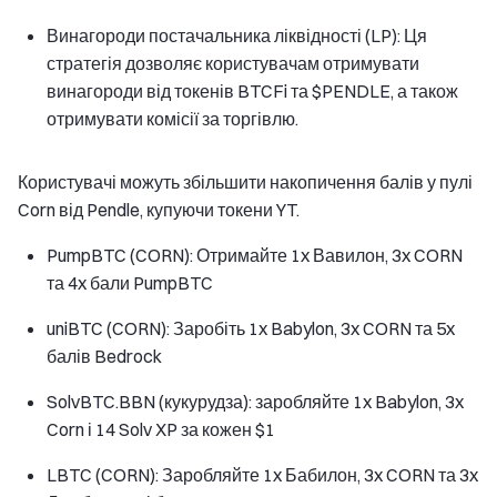
Винагороди постачальника ліквідності (LP): Ця
стратегія дозволяє користувачам отримувати
винагороди від токенів BTCFi та $PENDLE, а також
отримувати комісії за торгівлю.
Користувачі можуть збільшити накопичення балів у пулі
Corn від Pendle, купуючи токени YT.
PumpBTC (CORN): Отримайте 1x Вавилон, 3x CORN
та 4x бали PumpBTC
uniBTC (CORN): Заробіть 1x Babylon, 3x CORN та 5x
балів Bedrock
SolvBTC.BBN (кукурудза): заробляйте 1x Babylon, 3x
Corn і 14 Solv XP за кожен $1
LBTC (CORN): Заробляйте 1x Бабилон, 3x CORN та 3x