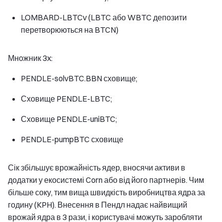
LOMBARD-LBTCv (LBTC або WBTC депозити
перетворюються на BTCN)
Множник 3x:
PENDLE-solvBTC.BBN сховище;
Сховище PENDLE-LBTC;
Сховище PENDLE-uniBTC;
PENDLE-pumpBTC сховище
Сік збільшує врожайність ядер, вносячи активи в
додатки у екосистемі Corn або від його партнерів. Чим
більше соку, тим вища швидкість виробництва ядра за
годину (KPH). Внесення в Пендл надає найвищий
врожай ядра в 3 рази, і користувачі можуть заробляти