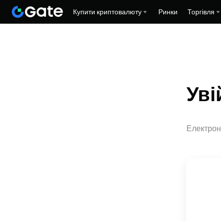
Купити криптовалюту
Ринки
Торгівля
Уві
Електрон