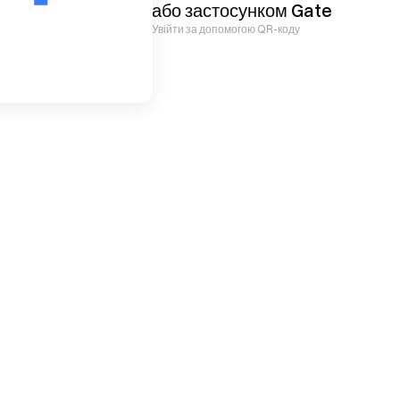
або застосунком
Gate
Увійти за допомогою QR-коду