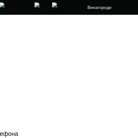
Винагороди
лефона