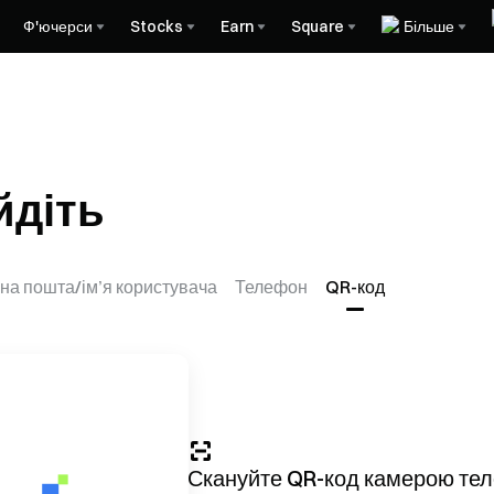
Ф'ючерси
Stocks
Earn
Square
Більше
йдіть
на пошта/ім’я користувача
Телефон
QR-код
Скануйте QR-код камерою те