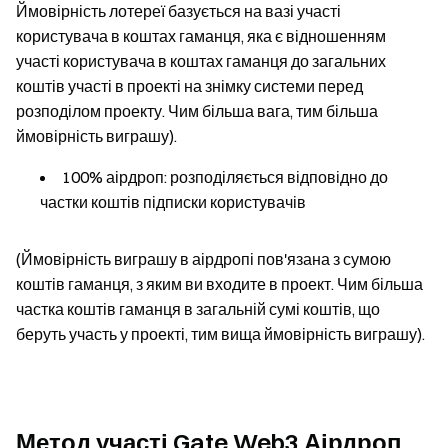
Ймовірність лотереї базується на вазі участі
користувача в коштах гаманця, яка є відношенням
участі користувача в коштах гаманця до загальних
коштів участі в проекті на знімку системи перед
розподілом проекту. Чим більша вага, тим більша
ймовірність виграшу).
100% аірдроп: розподіляється відповідно до
частки коштів підписки користувачів
(Ймовірність виграшу в аірдропі пов'язана з сумою
коштів гаманця, з яким ви входите в проект. Чим більша
частка коштів гаманця в загальній сумі коштів, що
беруть участь у проекті, тим вища ймовірність виграшу).
Метод участі Gate Web3 Аірдроп