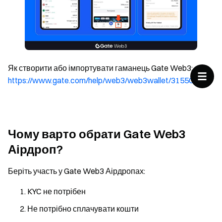
Як створити або імпортувати гаманець Gate Web3:
https://www.gate.com/help/web3/web3wallet/31550
Чому варто обрати Gate Web3
Аірдроп?
Беріть участь у Gate Web3 Аірдропах:
KYC не потрібен
Не потрібно сплачувати кошти