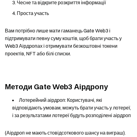
Чесне та відкрите розкриття інформації
Проста участь
Вам потрібно лише мати гаманець Gate Web3 і
підтримувати певну суму коштів, щоб брати участь у
Web3 Аірдропах і отримувати безкоштовні токени
проектів, NFT або білі списки.
Методи Gate Web3 Аірдропу
Лотерейний аірдроп: Користувачі, які
відповідають умовам, можуть брати участь у лотереї,
і за результатами лотереї будуть розподілені аірдроп
(Аірдроп не мають стовідсоткового шансу на виграш).