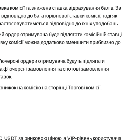
вка комісії та знижена ставка відрахування балів. За
ідповідно до багаторівневої ставки комісії, тоді як
 застосовуватиметься відповідно до їхніх уподобань.
 ордер отримувача буде підлягати комісійній ставці
авку комісії можна додатково зменшити приблизно до
ф’ючерсні ордери отримувача будуть підлягати
 На ф’ючерсні замовлення та спотові замовлення
тавок.
нижок на комісію на сторінці Торгові комісії.
C_USDT за ринковою ціною, а VIP-рівень користувача