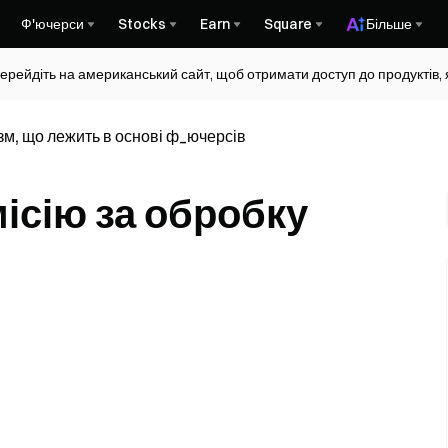
Ф'ючерси
Stocks
Earn
Square
Більше
ерейдіть на американський сайт, щоб отримати доступ до продуктів, я
зм, що лежить в основі ф_ючерсів
ісію за обробку