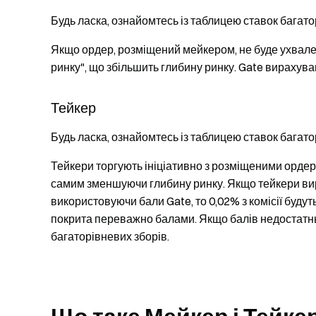
Будь ласка, ознайомтесь із таблицею ставок багато
Якщо ордер, розміщений мейкером, не буде ухвален
ринку", що збільшить глибину ринку. Gate вирахув
Тейкер
Будь ласка, ознайомтесь із таблицею ставок багато
Тейкери торгують ініціативно з розміщеними ордер
самим зменшуючи глибину ринку. Якщо тейкери вирі
використовуючи бали Gate, то 0,02% з комісії будут
покрита переважно балами. Якщо балів недостатньо
багаторівневих зборів.