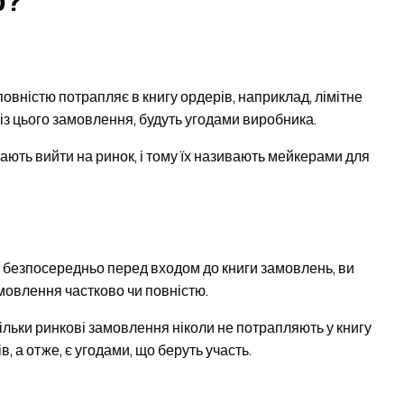
р?
овністю потрапляє в книгу ордерів, наприклад, лімітне
 із цього замовлення, будуть угодами виробника.
ають вийти на ринок, і тому їх називають мейкерами для
 безпосередньо перед входом до книги замовлень, ви
амовлення частково чи повністю.
ільки ринкові замовлення ніколи не потрапляють у книгу
, а отже, є угодами, що беруть участь.