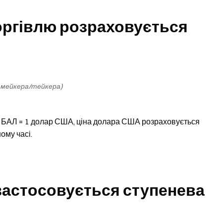
торгівлю розраховується
нт мейкера/тейкера)
 1 БАЛ = 1 долар США, ціна долара США розраховується
ому часі.
 застосовується ступенева