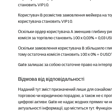
становить VIP10.
Користувач B розмістив замовлення мейкера на то
користувача становить VIP10.
Оскільки ордер користувача A зменшив глибину ринк
комісія за торгівлю становить 100 x 0,03% = 0,03 US
Оскільки замовлення користувача B збільшило глиби
тому остаточна комісія становить 100 x 0% = 0 USD
Gate залишає за собою остаточне право на інтерпр
Відмова від відповідальності
Наданий тут зміст призначений лише для ознайомлен
торговою чи юридичною порадою, а також не є проп
цифрові активи. Gate не надає жодних прямих чи н
актуальності інформації, що міститься тут. Функціо