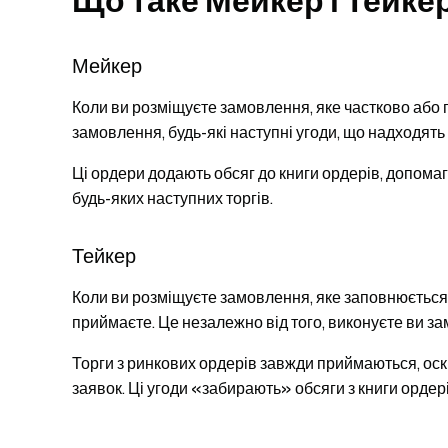
Що таке Мейкер і Тейке
Мейкер
Коли ви розміщуєте замовлення, яке частково або п
замовлення, будь-які наступні угоди, що надходять
Ці ордери додають обсяг до книги ордерів, допомаг
будь-яких наступних торгів.
Тейкер
Коли ви розміщуєте замовлення, яке заповнюється
приймаєте. Це незалежно від того, виконуєте ви з
Торги з ринкових ордерів завжди приймаються, оск
заявок. Ці угоди «забирають» обсяги з книги ордерів