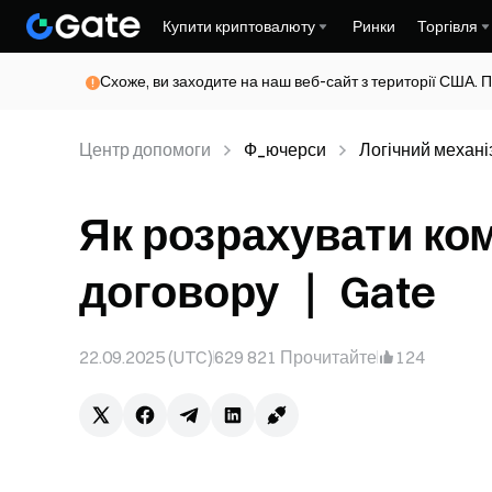
Купити криптовалюту
Ринки
Торгівля
Схоже, ви заходите на наш веб-сайт з території США. П
Центр допомоги
Ф_ючерси
Логічний механі
Як розрахувати ком
договору ｜ Gate
22.09.2025 (UTC)
629 821
Прочитайте
124