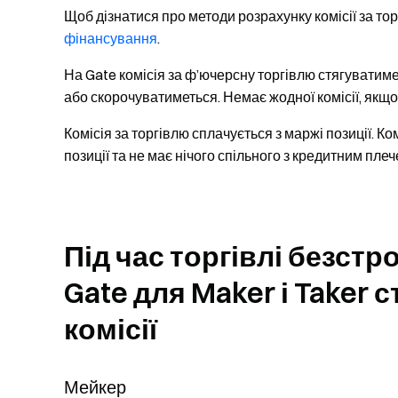
Щоб дізнатися про методи розрахунку комісії за тор
фінансування
.
На Gate комісія за ф’ючерсну торгівлю стягуватиме
або скорочуватиметься. Немає жодної комісії, якщо
Комісія за торгівлю сплачується з маржі позиції. Ко
позиції та не має нічого спільного з кредитним плеч
Під час торгівлі безст
Gate для Maker і Taker 
комісії
Мейкер