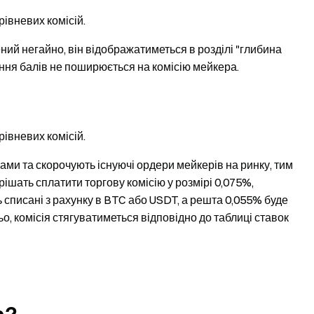
рівневих комісій.
ий негайно, він відображатиметься в розділі "глибина
ання балів не поширюється на комісію мейкера.
рівневих комісій.
ами та скорочують існуючі ордери мейкерів на ринку, тим
шать сплатити торгову комісію у розмірі 0,075%,
ь списані з рахунку в BTC або USDT, а решта 0,055% буде
, комісія стягуватиметься відповідно до таблиці ставок