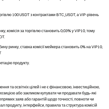
ргівлю 100 USDT з контрактами BTC_USDT, а VIP-рівень
у, комісія за торгівлю становить 0,03% у VIP10, тому
DT.
ну ринку, ставка комісії мейкера становить 0% на VIP10,
T
етацію продукту.
ня та освітніх цілей і не є фінансовою, інвестиційною,
озицією або закликом купувати чи продавати будь-які
епрямих заяв або гарантій щодо точності, повноти чи
нал продукту, інтерфейси, правила та структура комісій