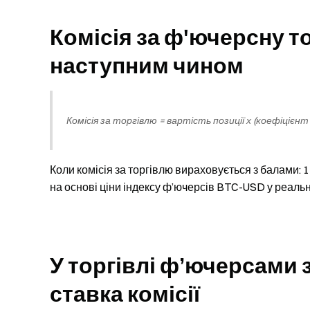
Комісія за ф'ючерсну 
наступним чином
Комісія за торгівлю = вартість позиції х (коефіціє
Коли комісія за торгівлю вираховується з балами:
на основі ціни індексу ф’ючерсів BTC-USD у реальн
У торгівлі ф’ючерсами
ставка комісії