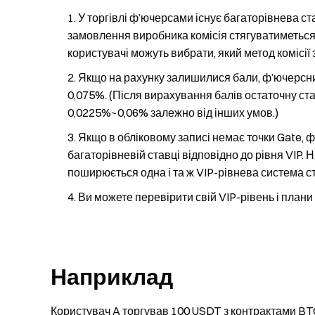
У торгівлі ф’ючерсами існує багаторівнева ста
замовлення виробника комісія стягуватиметься в
користувачі можуть вибрати, який метод комісії
Якщо на рахунку залишилися бали, ф’ючерсний
0,075%. (Після вирахування балів остаточну ст
0,0225%~0,06% залежно від інших умов.)
Якщо в обліковому записі немає точки Gate, 
багаторівневій ставці відповідно до рівня VIP.
поширюється одна і та ж VIP-рівнева система с
Ви можете перевірити свій VIP-рівень і плани з
Наприклад
Користувач A торгував 100 USDT з контрактами BT