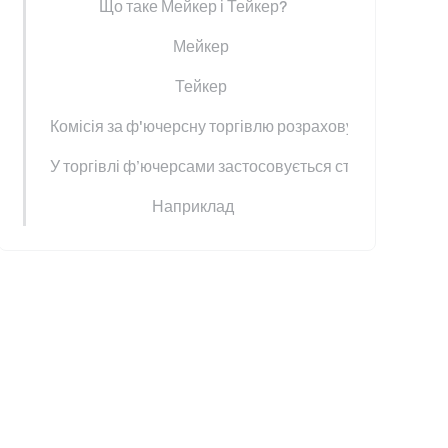
Що таке Мейкер і Тейкер?
Мейкер
Тейкер
Комісія за ф'ючерсну торгівлю розраховується насту
У торгівлі ф’ючерсами застосовується ступенева ставк
Наприклад