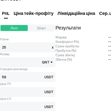
PnL
Ціна тейк-профіту
Ліквідаційна ціна
Сер. 
Результати
Лонг
Шорт
Маржа
--
Плече
Коефіцієнт PnL
--
Сума прибутку
--
x
Прибуток (%)
--
Розмір
Сума збитку
--
Збиток (%)
--
QNT
Середня ціна входу
USDT
Ціна ТП
USDT
Ціна СЛ
USDT