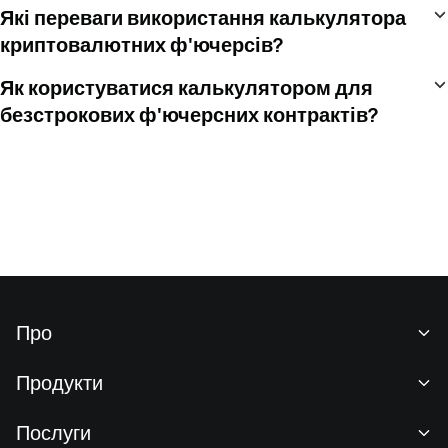
Які переваги використання калькулятора
криптовалютних ф'ючерсів?
Як користуватися калькулятором для
безстрокових ф'ючерсних контрактів?
Про
Про нас
Продукти
Кар'єра
P2P
Послуги
Новини