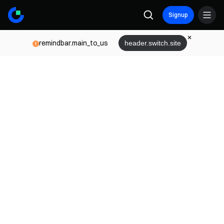
Signup
remindbar.main_to_us
header.switch.site