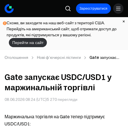
Зареєструватися
Схоже, ви заходите на наш веб-сайт з території США.
Перейдіть на американський сайт, щоб отримати доступ до
продуктів, які підтримуються у вашому регіоні.
Перейти на сайт
Оголошення
Нові ф’ючерсні лістинги
Gate запускає
USDC/USD1 у
маржинальній
Gate запускає USDC/USD1 у
торгівлі
маржинальній торгівлі
08.06.2026 08:24 (UTC)
5 270
перегляди
Маржинальна торгівля на Gate тепер підтримує
USDC/USD1: