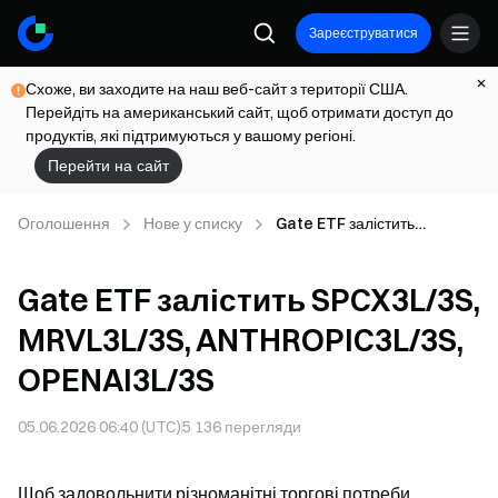
Зареєструватися
Схоже, ви заходите на наш веб-сайт з території США.
Перейдіть на американський сайт, щоб отримати доступ до
продуктів, які підтримуються у вашому регіоні.
Перейти на сайт
Оголошення
Нове у списку
Gate ETF залістить
SPCX3L/3S, MRVL3L/3S,
ANTHROPIC3L/3S,
Gate ETF залістить SPCX3L/3S,
OPENAI3L/3S
MRVL3L/3S, ANTHROPIC3L/3S,
OPENAI3L/3S
05.06.2026 06:40 (UTC)
5 136
перегляди
Щоб задовольнити різноманітні торгові потреби