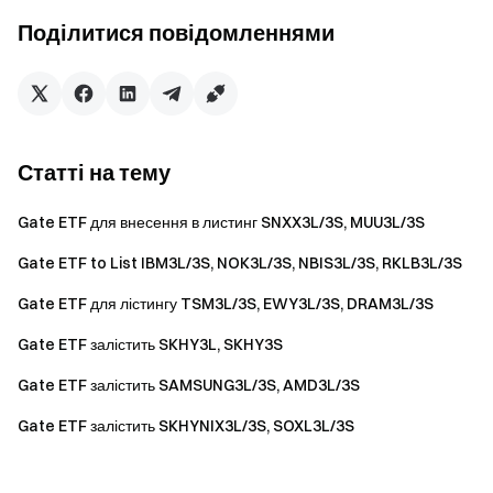
Попередження про ризики
Поділитися повідомленнями
ETF несуть високий ризик через вбудований механізм
кредитного плеча. Коливання цін можуть призвести до
значних прибутків або збитків. Крім того, через
заплановане та внутрішньоденне ребалансування
Статті на тему
сукупний дохід за певний період може не повністю
відповідати цільовому коефіцієнту плеча. ETF в
Gate ETF для внесення в листинг SNXX3L/3S, MUU3L/3S
основному призначені для короткострокової торгівлі та
не підходять для довгострокового утримання. Будь
Gate ETF to List IBM3L/3S, NOK3L/3S, NBIS3L/3S, RKLB3L/3S
ласка, переконайтеся, що ви повністю розумієте
Gate ETF для лістингу TSM3L/3S, EWY3L/3S, DRAM3L/3S
пов'язані ризики перед торгівлею.
Gate ETF залістить SKHY3L, SKHY3S
Gate ETF залістить SAMSUNG3L/3S, AMD3L/3S
Команда Gate
Gate ETF залістить SKHYNIX3L/3S, SOXL3L/3S
5 червня 2026 р.