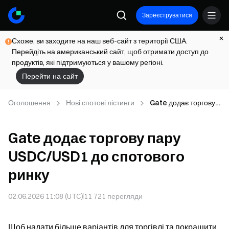
Зареєструватися
Схоже, ви заходите на наш веб-сайт з території США.
Перейдіть на американський сайт, щоб отримати доступ до
продуктів, які підтримуються у вашому регіоні.
Перейти на сайт
Оголошення
Нові спотові лістинги
Gate додає торгову
пару USDC/USD1 до
спотового ринку
Gate додає торгову пару
USDC/USD1 до спотового
ринку
02.06.2026 11:08 (UTC)
11 721
перегляди
Щоб надати більше варіантів для торгівлі та покращити