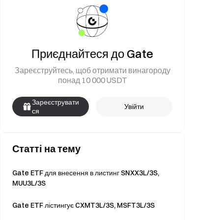
Приєднайтеся до Gate
Зареєструйтесь, щоб отримати винагороду
понад 10 000 USDT
Зареєструвати
Увійти
ся
Статті на тему
Gate ETF для внесення в листинг SNXX3L/3S,
MUU3L/3S
Gate ETF лістингує CXMT3L/3S, MSFT3L/3S