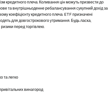
зм кредитного плеча. Коливання цін можуть призвести до
ланове та внутрішньоденне ребалансування сукупний дохід за
вому коефіцієнту кредитного плеча. ETF призначені
ходять для довгострокового утримання. Будь ласка,
 ризики перед торгівлею.
о та легко
 привітальних винагород