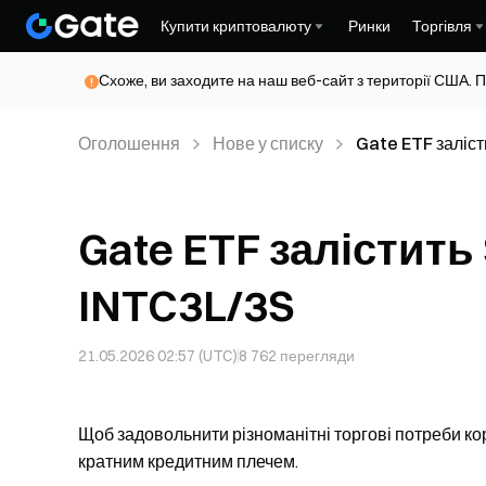
Купити криптовалюту
Ринки
Торгівля
Схоже, ви заходите на наш веб-сайт з території США. П
Оголошення
Нове у списку
Gate ETF заліс
Gate ETF залістить
INTC3L/3S
21.05.2026 02:57 (UTC)
8 762
перегляди
Щоб задовольнити різноманітні торгові потреби кор
кратним кредитним плечем.