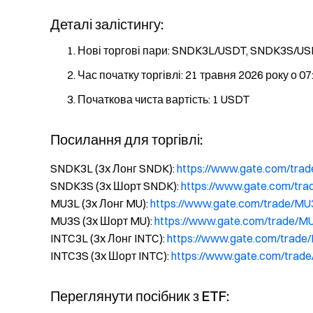
Деталі залістингу:
Нові торгові пари: SNDK3L/USDT, SNDK3S/U
Час початку торгівлі: 21 травня 2026 року о 07
Початкова чиста вартість: 1 USDT
Посилання для торгівлі:
SNDK3L (3x Лонг SNDK):
https://www.gate.com/tr
SNDK3S (3x Шорт SNDK):
https://www.gate.com/t
MU3L (3x Лонг MU):
https://www.gate.com/trade/M
MU3S (3x Шорт MU):
https://www.gate.com/trade/
INTC3L (3x Лонг INTC):
https://www.gate.com/trad
INTC3S (3x Шорт INTC):
https://www.gate.com/tra
Переглянути посібник з ETF: