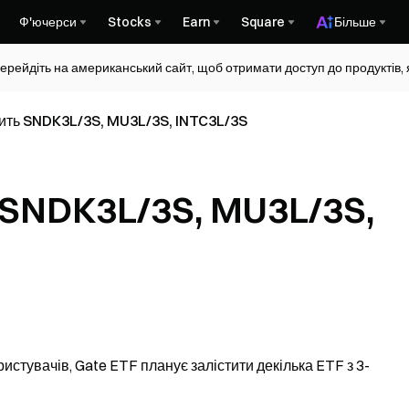
Ф'ючерси
Stocks
Earn
Square
Більше
ерейдіть на американський сайт, щоб отримати доступ до продуктів, я
тить SNDK3L/3S, MU3L/3S, INTC3L/3S
 SNDK3L/3S, MU3L/3S,
истувачів, Gate ETF планує залістити декілька ETF з 3-