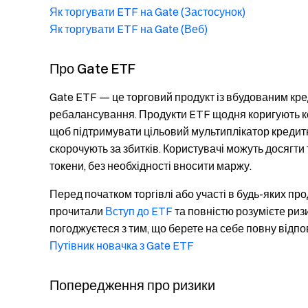
Як торгувати ETF на Gate (Застосунок)
Як торгувати ETF на Gate (Веб)
Про Gate ETF
Gate ETF — це торговий продукт із вбудованим кр
ребалансування. Продукти ETF щодня коригують кое
щоб підтримувати цільовий мультиплікатор кредитно
скорочують за збитків. Користувачі можуть досягти
токени, без необхідності вносити маржу.
Перед початком торгівлі або участі в будь-яких пр
прочитали
Вступ до ETF
та повністю розумієте ризи
погоджуєтеся з тим, що берете на себе повну відпов
Путівник новачка з Gate ETF
Попередження про ризики