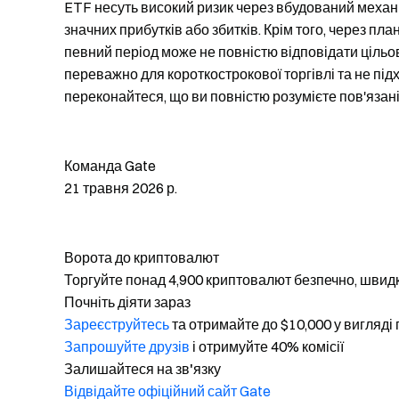
ETF несуть високий ризик через вбудований механі
значних прибутків або збитків. Крім того, через п
певний період може не повністю відповідати цільо
переважно для короткострокової торгівлі та не під
переконайтеся, що ви повністю розумієте пов'язані
Команда Gate
21 травня 2026 р.
Ворота до криптовалют
Торгуйте понад 4,900 криптовалют безпечно, швидк
Почніть діяти зараз
Зареєструйтесь
та отримайте до $10,000 у вигляді
Запрошуйте друзів
і отримуйте 40% комісії
Залишайтеся на зв'язку
Відвідайте офіційний сайт Gate