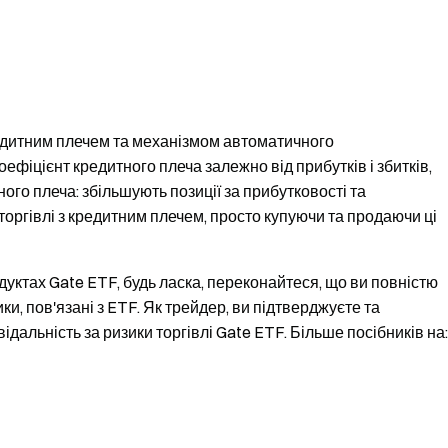
едитним плечем та механізмом автоматичного
фіцієнт кредитного плеча залежно від прибутків і збитків,
го плеча: збільшують позиції за прибутковості та
 торгівлі з кредитним плечем, просто купуючи та продаючи ці
одуктах Gate ETF, будь ласка, переконайтеся, що ви повністю
ки, пов'язані з ETF. Як трейдер, ви підтверджуєте та
ідальність за ризики торгівлі Gate ETF. Більше посібників на: