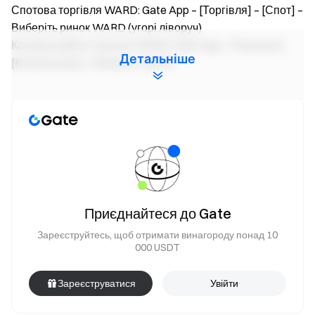
Спотова торгівля WARD: Gate App – [Торгівля] – [Спот] –
Виберіть ринок WARD (угорі ліворуч)
Конвертаційна торгівля WARD: Gate App - [Торгівля] -
Детальніше
[Конвертація] - Виберіть WARD
Команда Gate
17 травня 2026 р.
Ворота до криптовалют
Торгуйте понад 4,900 криптовалют безпечно, швидко та
Приєднайтеся до Gate
легко
Зареєструйтесь, щоб отримати винагороду понад 10
Почніть діяти зараз
000 USDT
Зареєструйтесь
та отримайте до $10,000 у вигляді
привітальних винагород
Зареєструватися
Увійти
Запрошуйте друзів
і отримуйте 40% комісії
Залишайтеся на зв'язку