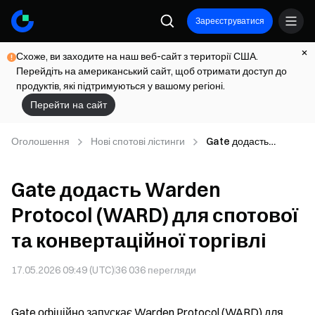
Зареєструватися
Схоже, ви заходите на наш веб-сайт з території США.
Перейдіть на американський сайт, щоб отримати доступ до
продуктів, які підтримуються у вашому регіоні.
Перейти на сайт
Оголошення
Нові спотові лістинги
Gate додасть
Warden Protocol
(WARD) для спотової
Gate додасть Warden
та конвертаційної
торгівлі
Protocol (WARD) для спотової
та конвертаційної торгівлі
17.05.2026 09:49 (UTC)
36 036
перегляди
Gate офіційно запускає Warden Protocol (WARD) для