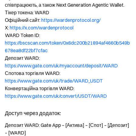
співпрацюють, а також Next Generation Agentic Wallet.
Тікер токена: WARD
Офіційний сайт:
https://wardenprotocol.org/
X:
https://x.com/wardenprotocol
WARD Token ID:
https://bscscan.com/token/0x6dc200b21894af4660b549b
678ea8df22bf7cfac
Депозит WARD:
https://www.gate.com/uk/myaccount/deposit/WARD
Спотова торгівля WARD:
https://www.gate.com/uk/trade/WARD_USDT
Конвертаційна торгівля WARD:
https://www.gate.com/uk/convert/USDT/WARD
Доступ через додаток:
Депозит WARD: Gate App – [Актива] – [Спот] – [Депозит]
– [WARD]