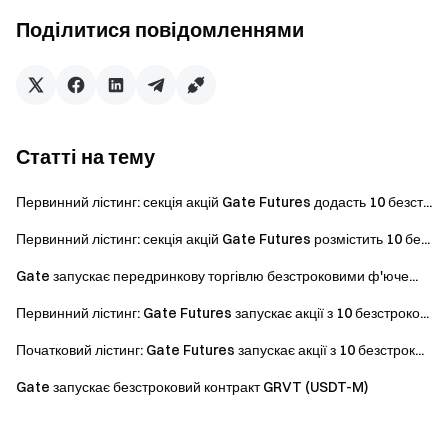
Відвідайте офіційний сайт Gate
Поділитися повідомленнями
Завантажте додаток Gate | Десктоп версію
Підпишіться на нас в X (Twitter)
, щоб отримувати більше
бонусів
Приєднуйтесь до нашої Telegram-спільноти
, щоб
обговорювати актуальні теми
Статті на тему
Приєднуйтесь до нашої глобальної спільноти
, щоб бути
в курсі останніх подій
Первинний лістинг: секція акцій Gate Futures додасть 10 безст...
Прозорість та безпека
Первинний лістинг: секція акцій Gate Futures розмістить 10 бе...
Перевірте наше 100% підтвердження резервів
Gate запускає передринкову торгівлю безстроковими ф'юче...
Первинний лістинг: Gate Futures запускає акції з 10 безстроко...
Початковий лістинг: Gate Futures запускає акції з 10 безстрок...
Gate запускає безстроковий контракт GRVT (USDT-M)