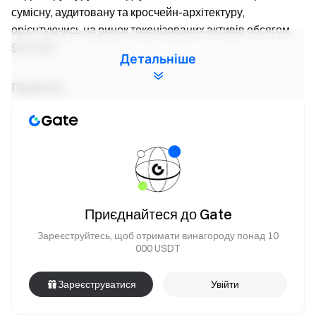
сумісну, аудитовану та кросчейн-архітектуру,
орієнтуючись на ринок токенізованих активів обсягом
$30 трлн.
Детальніше
Примітки
1.Для забезпечення справедливості будь-яка спроба
шахрайства під час події призведе до негайної
дискваліфікації.
2.Попередження про ризики: будь ласка, враховуйте, що
торгівля криптовалютою залежить від ринкових умов,
регулювання та інших факторів. Ринок може бути дуже
Приєднайтеся до Gate
волатильним, а цінові коливання —
Зареєструйтесь, щоб отримати винагороду понад 10
непередбачуваними. Завжди будьте обережні та
000 USDT
торгуйте відповідально.
3.Відмова від відповідальності: користувачі у Великій
Зареєструватися
Увійти
Британії та інших регіонах з обмеженнями не можуть
брати участь у цій події. (Детальну інформацію про