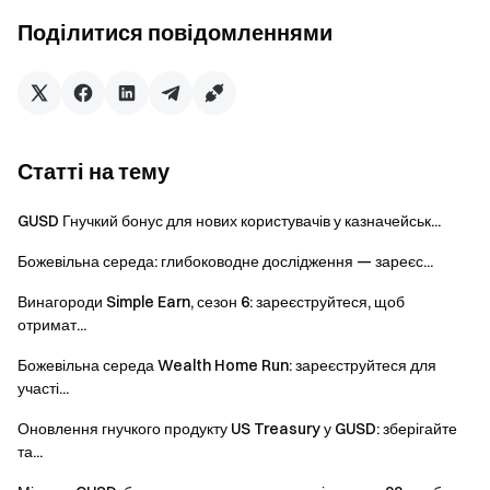
регіони з обмеженнями дивіться в
Угоді користувача
.)
Поділитися повідомленнями
Команда Gate
13 травня 2026 р.
Статті на тему
Ворота до криптовалют
GUSD Гнучкий бонус для нових користувачів у казначейськ...
Торгуйте понад 4,900 криптовалют безпечно, швидко та
Божевільна середа: глибоководне дослідження — зареєс...
легко
Почніть діяти зараз
Винагороди Simple Earn, сезон 6: зареєструйтеся, щоб
Зареєструйтесь
та отримайте до $10,000 у вигляді
отримат...
привітальних винагород
Божевільна середа Wealth Home Run: зареєструйтеся для
Запрошуйте друзів
і отримуйте 40% комісії
участі...
Залишайтеся на зв'язку
Оновлення гнучкого продукту US Treasury у GUSD: зберігайте
Відвідайте офіційний сайт Gate
та...
Завантажте додаток Gate | Десктоп версію
Підпишіться на нас в X (Twitter)
, щоб отримувати більше