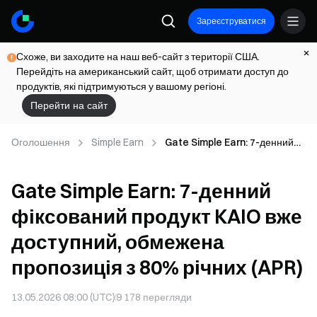
Зареєструватися
Схоже, ви заходите на наш веб-сайт з території США.
Перейдіть на американський сайт, щоб отримати доступ до
продуктів, які підтримуються у вашому регіоні.
Перейти на сайт
Оголошення
Simple Earn
Gate Simple Earn: 7-денний
фіксований продукт KAIO вже
доступний, обмежена
Gate Simple Earn: 7-денний
пропозиція з 80% річних (APR)
фіксований продукт KAIO вже
доступний, обмежена
пропозиція з 80% річних (APR)
13.05.2026 08:00 (UTC)
9 178
перегляди