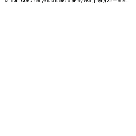
Мінтинг GUSD: бонус для нових користувачів, раунд 22 — обм...
бонусів
Приєднуйтесь до нашої Telegram-спільноти
, щоб
обговорювати актуальні теми
Приєднуйтесь до нашої глобальної спільноти
, щоб бути
в курсі останніх подій
Прозорість та безпека
Перевірте наше 100% підтвердження резервів